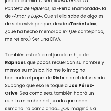
jurado estrella. O sea, «
Desatame
«.
La
Pantera de Figueras
, la «Perra Enamorada», la
de «
Amor y Lujo
«. Que si ella sabe de algo es
de sobrevivir porque, desde «
Tarántula
«,
¿qué ha hecho memorable? (De cantejondo,
me refiero.) Ser una DIVA.
También estará en el jurado el hijo de
Raphael
, que pocos recuerdan su nombre y
menos su música. No me lo imagino
haciendo el papel de
Risto
con el rictus serio.
Supongo que eso le toque a
Joe Pérez-
Orive
. Sea como sea, también habrá un
cuarto miembro del jurado que cada
semana irá cambiando… ¿Os imagináis a