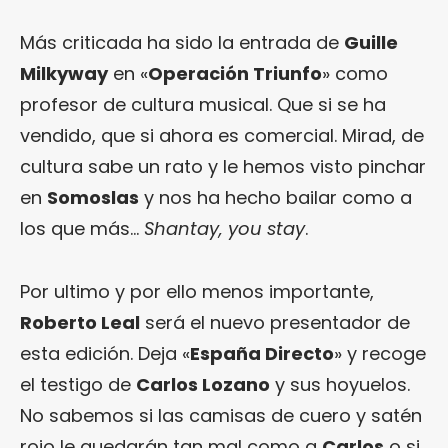
Más criticada ha sido la entrada de
Guille
Milkyway
en «
Operación Triunfo
» como
profesor de cultura musical. Que si se ha
vendido, que si ahora es comercial. Mirad, de
cultura sabe un rato y le hemos visto pinchar
en
Somoslas
y nos ha hecho bailar como a
los que más…
Shantay, you stay
.
Por ultimo y por ello menos importante,
Roberto Leal
será el nuevo presentador de
esta edición. Deja «
España Directo
» y recoge
el testigo de
Carlos Lozano
y sus hoyuelos.
No sabemos si las camisas de cuero y satén
rojo le quedarán tan mal como a
Carlos
o si