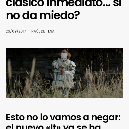
clásico inmediato… si
no da miedo?
26/09/2017
RAÜL DE TENA
Esto no lo vamos a negar:
el nuevo «It» ya se ha