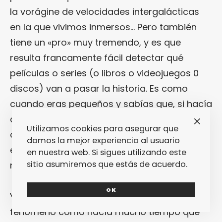
la vorágine de velocidades intergalácticas
en la que vivimos inmersos… Pero también
tiene un «pro» muy tremendo, y es que
resulta francamente fácil detectar qué
películas o series (o libros o videojuegos 0
discos) van a pasar la historia. Es como
cuando eras pequeños y sabías que, si hacía
dos semanas que no se hablaba de otra
Utilizamos cookies para asegurar que
cosa en el recreo de tu colegio, te
damos la mejor experiencia al usuario
encontrabas ante algo importante, algo que
en nuestra web. Si sigues utilizando este
sitio asumiremos que estás de acuerdo.
no podías obviar.
OK
Y queda claro que lo de «
It
» está siendo un
fenómeno como hacía mucho tiempo que