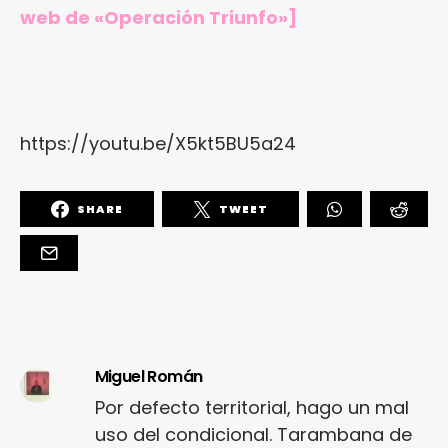
web de «Operación Triunfo»
]
https://youtu.be/X5kt5BU5a24
SHARE
TWEET
Miguel Román
Por defecto territorial, hago un mal
uso del condicional. Tarambana de