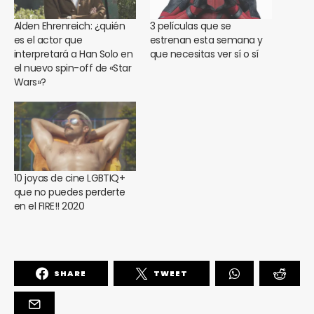
Alden Ehrenreich: ¿quién
3 películas que se
es el actor que
estrenan esta semana y
interpretará a Han Solo en
que necesitas ver sí o sí
el nuevo spin-off de «Star
Wars»?
10 joyas de cine LGBTIQ+
que no puedes perderte
en el FIRE!! 2020
SHARE
TWEET