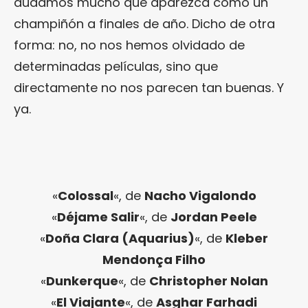
dudamos mucho que aparezca como un
champiñón a finales de año. Dicho de otra
forma: no, no nos hemos olvidado de
determinadas películas, sino que
directamente no nos parecen tan buenas. Y
ya.
«
Colossal
«, de
Nacho Vigalondo
«
Déjame Salir
«, de
Jordan Peele
«
Doña Clara (Aquarius)
«, de
Kleber
Mendonça Filho
«
Dunkerque
«, de
Christopher Nolan
«
El Viajante
«, de
Asghar Farhadi