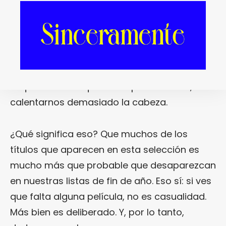
va en orden alfabético (no te calientes la
cabeza buscándole un orden de
importancia, porque no lo tiene) y, sobre
todo, sin un máximo o mínimo de films
establecido. Vamos, que hemos metido todo
lo que creemos que es «imprescindible», sin
calentarnos demasiado la cabeza.
¿Qué significa eso? Que muchos de los
títulos que aparecen en esta selección es
mucho más que probable que desaparezcan
en nuestras listas de fin de año. Eso sí: si ves
que falta alguna película, no es casualidad.
Más bien es deliberado. Y, por lo tanto,