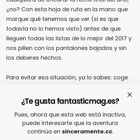
¿no? Con esta hoja de ruta en la mano que
marque qué tenemos que ver (si es que
todavía no lo hemos visto) antes de que
lleguen todas las listas de lo mejor del 2017 y
nos pillen con los pantalones bajados y sin
los deberes hechos.
Para evitar esa situación, ya lo sabes: coge
la lista de películas que te dejamos a
continuación y ponte a mirar como si no
¿Te gusta fantasticmag.es?
hubiera un mañana lo que te falte por gozar.
Pues, ahora que esta web está inactiva,
Te quedan unos mesecitos para ponerte al
puede interesarte que la aventura
día… Aunque, eso sí, recuerda: nuestra lista
continúa en
sinceramente.cc
.
de las mejores películas (por ahora) del 2017