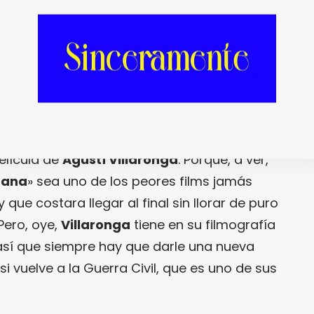
 lo dicho no le ha acabado de convencer,
o totalmente diferente… Tan diferente como
película de
Agustí Villaronga
. Porque, a ver,
bana
» sea uno de los peores films jamás
que costara llegar al final sin llorar de puro
Pero, oye,
Villaronga
tiene en su filmografía
 así que siempre hay que darle una nueva
i vuelve a la Guerra Civil, que es uno de sus