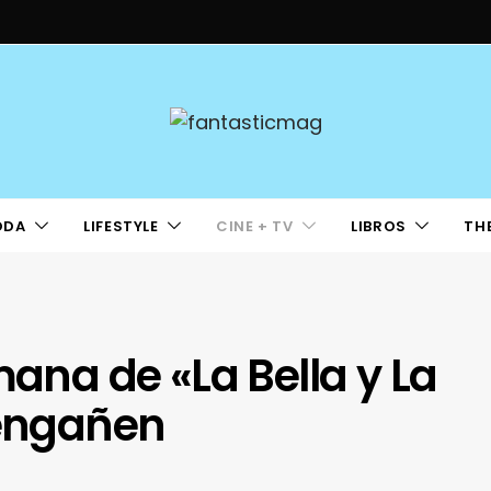
ODA
LIFESTYLE
CINE + TV
LIBROS
TH
mana de «La Bella y La
 engañen