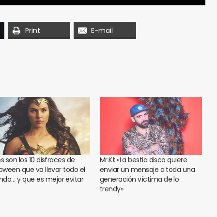
Print
E-mail
s son los 10 disfraces de
Mr.K!: «La bestia disco quiere
loween que va llevar todo el
enviar un mensaje a toda una
do… y que es mejor evitar
generación víctima de lo
trendy»