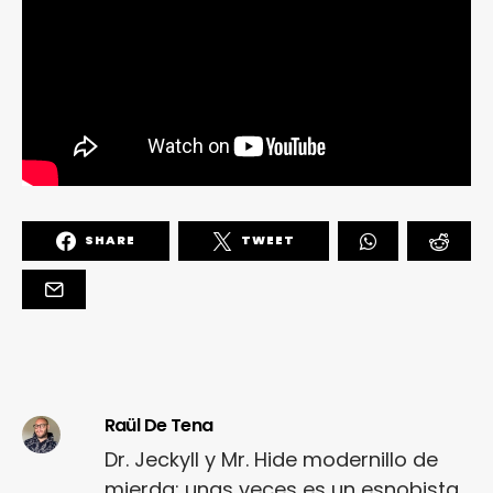
SHARE
TWEET
Raül De Tena
Dr. Jeckyll y Mr. Hide modernillo de
mierda: unas veces es un esnobista