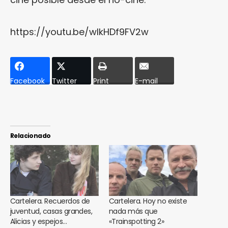
https://youtu.be/wlkHDf9FV2w
Facebook
Twitter
Print
E-mail
Relacionado
Cartelera. Recuerdos de
Cartelera. Hoy no existe
juventud, casas grandes,
nada más que
Alicias y espejos…
«Trainspotting 2»