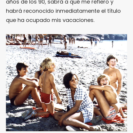
años de los 90, sabrá a qué me refiero y
habrá reconocido inmediatamente el título
que ha ocupado mis vacaciones.
¿Te gusta fantasticmag.es?
Pues, ahora que esta web está inactiva,
puede interesarte que la aventura
continúa en
sinceramente.cc
.