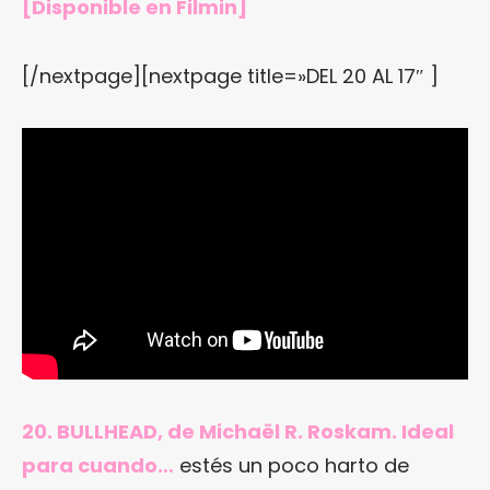
[
Disponible en Filmin
]
[/nextpage][nextpage title=»DEL 20 AL 17″ ]
20. BULLHEAD, de Michaël R. Roskam. Ideal
para cuando…
estés un poco harto de