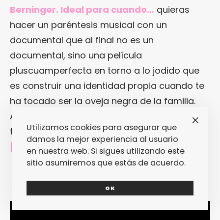
Berninger. Ideal para cuando…
quieras
hacer un paréntesis musical con un
documental que al final no es un
documental, sino una película
pluscuamperfecta en torno a lo jodido que
es construir una identidad propia cuando te
ha tocado ser la oveja negra de la familia.
Ah, bueno, también es ideal para cuando
Utilizamos cookies para asegurar que
tienes mono de
The Natinal
, claro.
damos la mejor experiencia al usuario
[
Disponible en Filmin
]
en nuestra web. Si sigues utilizando este
sitio asumiremos que estás de acuerdo.
OK