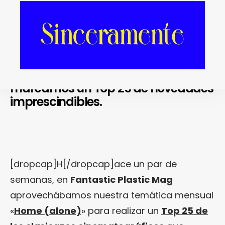
Tras recopilar los mejores clasicazos
de cine online para disfrutar cuando
estés «Home (alone)», ahora nos
marcamos un Top 25 de novedades
imprescindibles.
[dropcap]H[/dropcap]ace un par de
semanas, en
Fantastic Plastic Mag
aprovechábamos nuestra temática mensual
«
Home (alone)
» para realizar un
Top 25 de