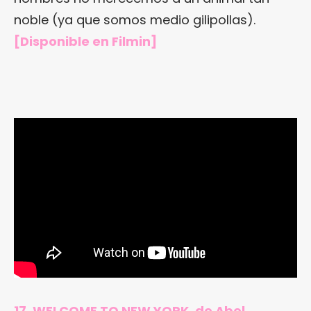
noble (ya que somos medio gilipollas).
[
Disponible en Filmin
]
17. WELCOME TO NEW YORK, de Abel