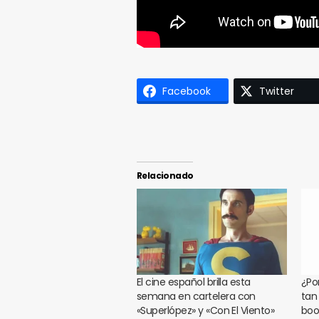
Facebook
Twitter
Relacionado
El cine español brilla esta
¿Po
semana en cartelera con
tan
«Superlópez» y «Con El Viento»
boo