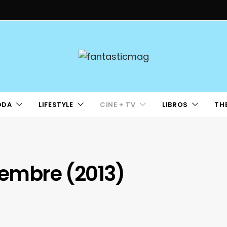
ODA
LIFESTYLE
CINE + TV
LIBROS
TH
ciembre (2013)