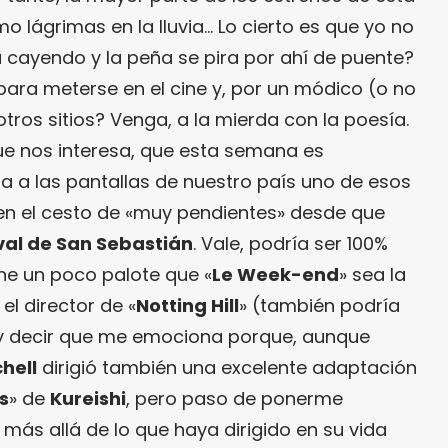
 lágrimas en la lluvia… Lo cierto es que yo no
á cayendo y la peña se pira por ahí de puente?
para meterse en el cine y, por un módico (o no
otros sitios? Venga, a la mierda con la poesía.
ue nos interesa, que esta semana es
a a las pantallas de nuestro país uno de esos
n el cesto de «muy pendientes» desde que
val de San Sebastián
. Vale, podría ser 100%
ne un poco palote que «
Le Week-end
» sea la
, el director de «
Notting Hill
» (también podría
y decir que me emociona porque, aunque
hell
dirigió también una excelente adaptación
s
» de
Kureishi
, pero paso de ponerme
más allá de lo que haya dirigido en su vida