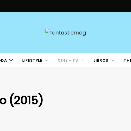
ODA
LIFESTYLE
CINE + TV
LIBROS
TH
io (2015)