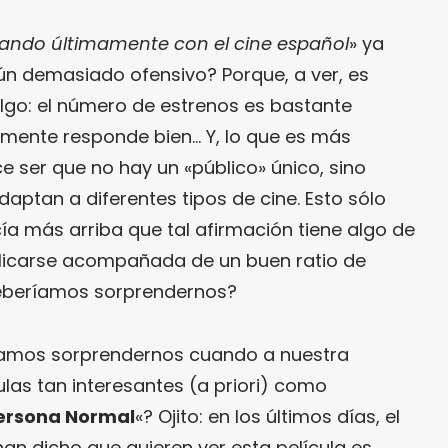
sando últimamente con el cine español
» ya
n demasiado ofensivo? Porque, a ver, es
algo: el número de estrenos es bastante
amente responde bien… Y, lo que es más
e ser que no hay un «público» único, sino
daptan a diferentes tipos de cine. Esto sólo
ía más arriba que tal afirmación tiene algo de
plicarse acompañada de un buen ratio de
deberíamos sorprendernos?
¿Te gusta fantasticmag.es?
íamos sorprendernos cuando a nuestra
Pues, ahora que esta web está
inactiva, puede interesarte que la
ulas tan interesantes (a priori) como
aventura continúa en
Persona Normal
«? Ojito: en los últimos días, el
sinceramente.cc
.
n dicho que quieren ver esta película es