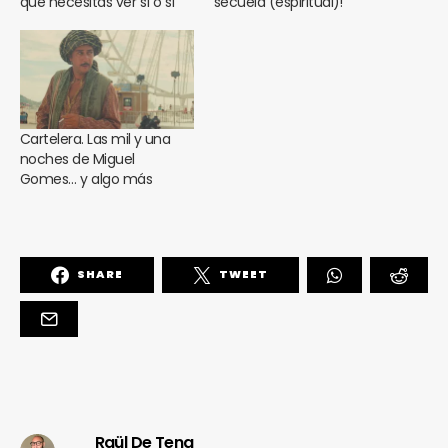
que necesitas ver sí o sí
secuela (espiritual)!
Cartelera. Las mil y una
noches de Miguel
Gomes… y algo más
SHARE
TWEET
Raül De Tena