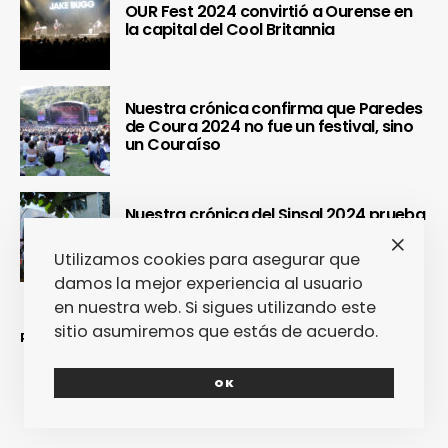
OUR Fest 2024 convirtió a Ourense en
la capital del Cool Britannia
Nuestra crónica confirma que Paredes
de Coura 2024 no fue un festival, sino
un Couraíso
Nuestra crónica del Sinsal 2024 prueba
que fue la edición más internacional y
sostenible del festival
Utilizamos cookies para asegurar que
damos la mejor experiencia al usuario
en nuestra web. Si sigues utilizando este
sitio asumiremos que estás de acuerdo.
REDES SOCIALES
OK