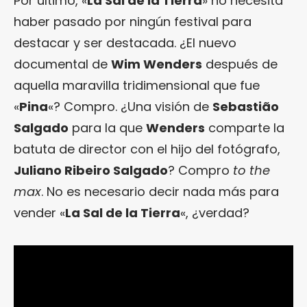
Por último, «
La Sal de la Tierra
» no necesita
haber pasado por ningún festival para
destacar y ser destacada. ¿El nuevo
documental de
Wim Wenders
después de
aquella maravilla tridimensional que fue
«
Pina
«? Compro. ¿Una visión de
Sebastião
Salgado
para la que
Wenders
comparte la
batuta de director con el hijo del fotógrafo,
Juliano Ribeiro Salgado
? Compro
to the
max
. No es necesario decir nada más para
vender «
La Sal de la Tierra
«, ¿verdad?