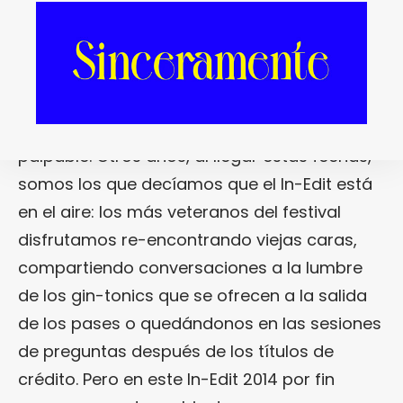
secreto, cada vez menos oculto. Aun así, eso
ya lo dije hace unos días, así que permitidme
que ahora diga otra cosa más: esta está
siendo la edición en la que el certamen está
consiguiendo un «festival feeling» más
palpable. Otros años, al llegar estas fechas,
somos los que decíamos que el In-Edit está
en el aire: los más veteranos del festival
disfrutamos re-encontrando viejas caras,
compartiendo conversaciones a la lumbre
de los gin-tonics que se ofrecen a la salida
de los pases o quedándonos en las sesiones
de preguntas después de los títulos de
crédito. Pero en este In-Edit 2014 por fin