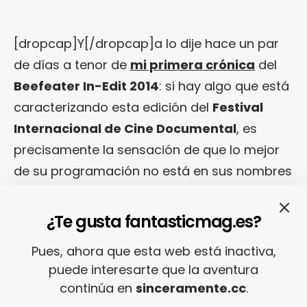
[dropcap]Y[/dropcap]a lo dije hace un par
de días a tenor de
mi primera crónica
del
Beefeater In-Edit 2014
: si hay algo que está
caracterizando esta edición del
Festival
Internacional de Cine Documental
, es
precisamente la sensación de que lo mejor
de su programación no está en sus nombres
más vistosos, en sus «cabezas de cartel» (si
se me permite esta analogía con el lenguaje
¿Te gusta fantasticmag.es?
de festivales musicales)… El corazón de este
Pues, ahora que esta web está inactiva,
In-Edit 2014
está latiendo siguiendo un ritmo
puede interesarte que la aventura
que empezó siendo casi sordo, el ritmo de
continúa en
sinceramente.cc
.
las joyas ocultas, pero que cada vez menos