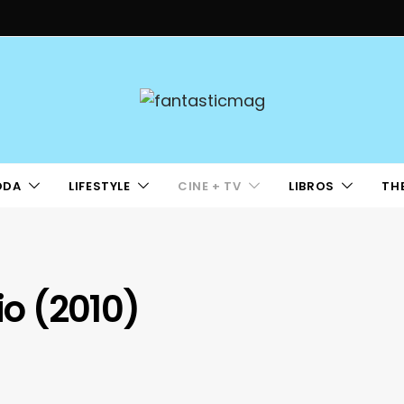
ODA
LIFESTYLE
CINE + TV
LIBROS
TH
io (2010)