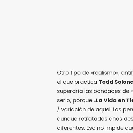
Otro tipo de «realismo», ant
el que practica
Todd Solon
superaría las bondades de «
serio, porque «
La Vida en T
/ variación de aquel. Los p
aunque retratados años desp
diferentes. Eso no impide qu