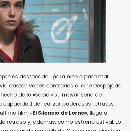
pre es destacado… para bien o para mal.
davía existen voces contrarias al cine despojado
hecho de lo «social» su mayor seña de
la capacidad de realizar poderosos retratos
ltimo film, «
El Silencio de Lorna
«, llega a
e retraso y, además, como estreno estival. Lo
ra pasar desapercibido. Y sería una injusticia,