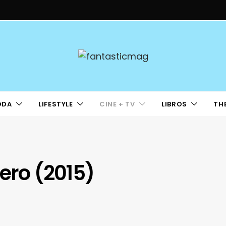
ODA
LIFESTYLE
CINE + TV
LIBROS
TH
ero (2015)