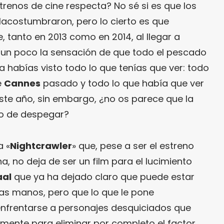
renos de cine respecta? No sé si es que los
acostumbraron, pero lo cierto es que
 tanto en 2013 como en 2014, al llegar a
 un poco la sensación de que todo el pescado
 habías visto todo lo que tenías que ver: todo
e
Cannes
pasado y todo lo que había que ver
este año, sin embargo, ¿no os parece que la
o de despegar?
a «
Nightcrawler
» que, pese a ser el estreno
 no deja de ser un film para el lucimiento
aal
que ya ha dejado claro que puede estar
s manos, pero que lo que le pone
nfrentarse a personajes desquiciados que
amente para eliminar por completo el factor