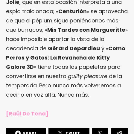
Jolie
, que en esta ocasión interpreta a una
espia traicionada; «
Centurión
» se aprovecha
de que el péplum sigue poniéndonos más
que burracos; «
Mis Tardes con Margueritte
»
hace imposible apartar la vista de la
decadencia de
Gérard Depardieu
y «
Como
Perros y Gatos: La Revancha de Kitty
Galore 3D
» tiene todas las papeletas para
convertirse en nuestro
guilty pleasure
de la
temporada. Pero nunca más volveremos a
decirlo en voz alta. Nunca más.
[Raül De Tena]
SHARE
TWEET