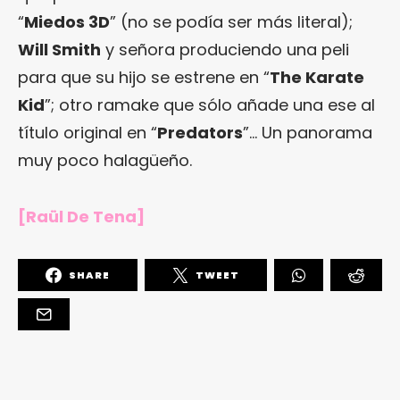
“
Miedos 3D
” (no se podía ser más literal);
Will Smith
y señora produciendo una peli
para que su hijo se estrene en “
The Karate
Kid
”; otro ramake que sólo añade una ese al
título original en “
Predators
”… Un panorama
muy poco halagüeño.
[Raül De Tena]
SHARE
TWEET