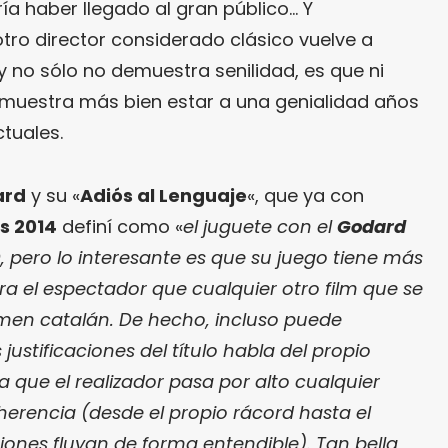
a haber llegado al gran público… Y
ro director considerado clásico vuelve a
 no sólo no demuestra senilidad, es que ni
uestra más bien estar a una genialidad años
ctuales.
ard
y su «
Adiós al Lenguaje
«, que ya con
es 2014
definí como «
el juguete con el
Godard
 pero lo interesante es que su juego tiene más
tra el espectador que cualquier otro film que se
amen catalán. De hecho, incluso puede
justificaciones del título habla del propio
 que el realizador pasa por alto cualquier
herencia (desde el propio rácord hasta el
ones fluyan de forma entendible). Tan bella