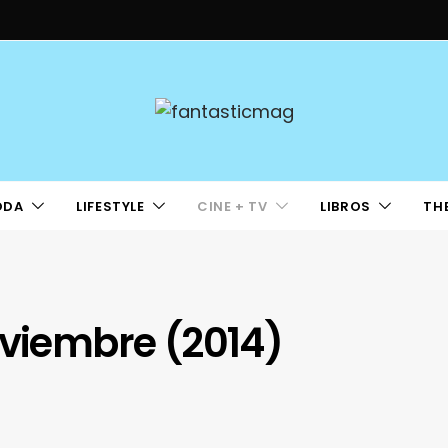
ODA
LIFESTYLE
CINE + TV
LIBROS
TH
oviembre (2014)