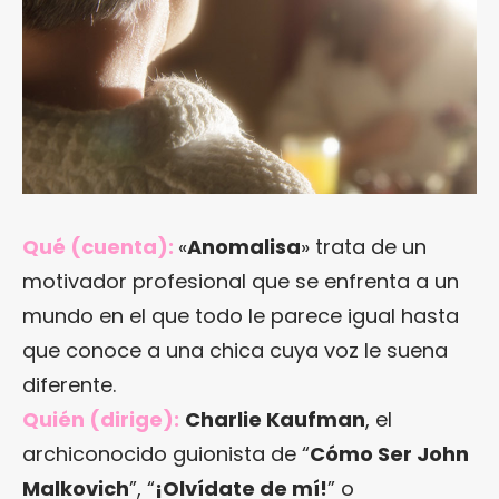
Qué (cuenta):
«
Anomalisa
» trata de un
motivador profesional que se enfrenta a un
mundo en el que todo le parece igual hasta
que conoce a una chica cuya voz le suena
diferente.
Quién (dirige):
Charlie Kaufman
, el
archiconocido guionista de “
Cómo Ser John
Malkovich
”, “
¡Olvídate de mí!
” o