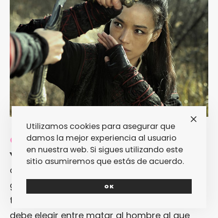
Utilizamos cookies para asegurar que
damos la mejor experiencia al usuario
Qué (cuenta):
En la China del siglo IX,
Nie
en nuestra web. Si sigues utilizando este
Yinniang
es entrenada por una monja para
sitio asumiremos que estás de acuerdo.
convertirse en una máquina de matar a
gobernadores corruptos. Trece años más
OK
tarde, su misión se ve en una encrucijada:
debe elegir entre matar al hombre al que