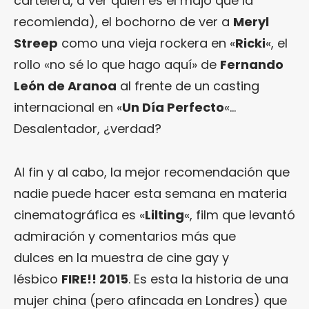
cartelera, a ver quién es el majo que la
recomienda), el bochorno de ver a
Meryl
Streep
como una vieja rockera en «
Ricki
«, el
rollo «no sé lo que hago aquí» de
Fernando
León de Aranoa
al frente de un casting
internacional en «
Un Día Perfecto
«…
Desalentador, ¿verdad?
Al fin y al cabo, la mejor recomendación que
nadie puede hacer esta semana en materia
cinematográfica es «
Lilting
«, film que levantó
admiración y comentarios más que
dulces en la muestra de cine gay y
lésbico
FIRE!! 2015
. Es esta la historia de una
mujer china (pero afincada en Londres) que