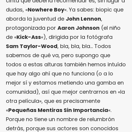
cinta que debería recomendar es, sin lugar a
dudas, «
Nowhere Boy
«. Ya sabes: biopic que
aborda la juventud de
John Lennon
,
protagonizada por
Aaron Johnson
(el niño
de «
Kick-Ass
«), dirigida por la fotógrafa
Sam Taylor-Wood
, bla, bla, bla… Todos
sabemos de qué va, pero supongo que
todos a estas alturas también hemos intuído
que hay algo ahí que no funciona (o a lo
mejor sí y estamos metiendo una gamba en
comunidad), así que mejor centrarnos en «la
otra película», que es precisamente
«
Pequeñas Mentiras Sin Importancia
«.
Porque no tiene un nombre de relumbrón
detrás, porque sus actores son conocidos