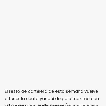
El resto de cartelera de esta semana vuelve
a tener la cuota yanqui de palo máximo con
«
El Castor
» de
Jodie Foster
(que, si lo dices