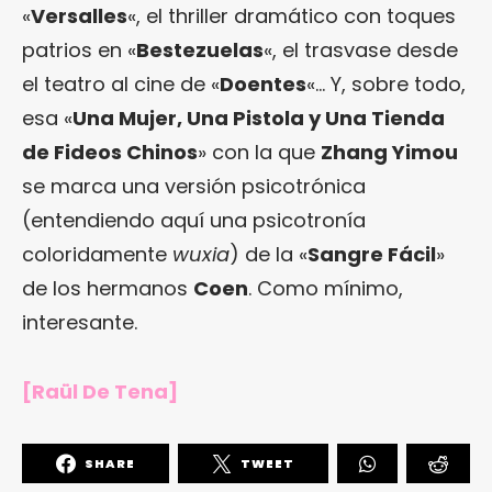
«
Versalles
«, el thriller dramático con toques
patrios en «
Bestezuelas
«, el trasvase desde
el teatro al cine de «
Doentes
«… Y, sobre todo,
esa «
Una Mujer, Una Pistola y Una Tienda
de Fideos Chinos
» con la que
Zhang Yimou
se marca una versión psicotrónica
(entendiendo aquí una psicotronía
coloridamente
wuxia
) de la «
Sangre Fácil
»
de los hermanos
Coen
. Como mínimo,
interesante.
[Raül De Tena]
SHARE
TWEET