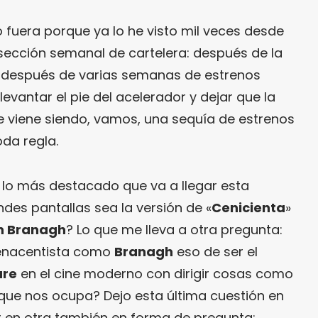
o fuera porque ya lo he visto mil veces desde
sección semanal de cartelera: después de la
, después de varias semanas de estrenos
 levantar el pie del acelerador y dejar que la
ue viene siendo, vamos, una sequía de estrenos
da regla.
e lo más destacado que va a llegar esta
es pantallas sea la versión de «
Cenicienta
»
h Branagh
? Lo que me lleva a otra pregunta:
enacentista como
Branagh
eso de ser el
are
en el cine moderno con dirigir cosas como
 que nos ocupa? Dejo esta última cuestión en
 en otra también en forma de pregunta: