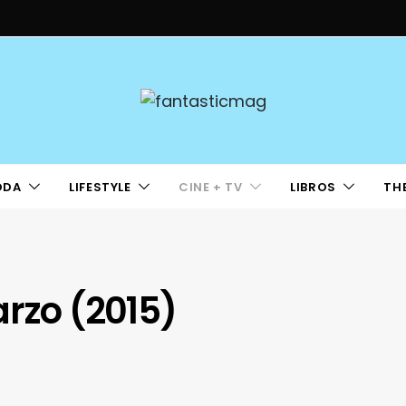
ODA
LIFESTYLE
CINE + TV
LIBROS
TH
arzo (2015)