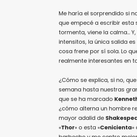
Me haría el sorprendido si n
que empecé a escribir esta 
tormenta, viene la calma… Y
intensitos, la única salida es
cosa frene por sí sola. Lo q
realmente interesantes en to
¿Cómo se explica, si no, qu
semana hasta nuestras grand
que se ha marcado
Kennet
¿cómo alterna un hombre r
mayor adalid de
Shakespe
«
Thor
» o esta «
Cenicienta
»
barbecho y me centro mejor