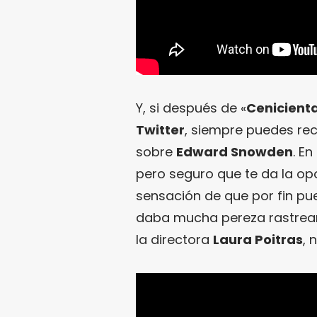
Y, si después de «
Cenicient
Twitter
, siempre puedes recu
sobre
Edward Snowden
. E
pero seguro que te da la opo
sensación de que por fin pu
daba mucha pereza rastrear 
la directora
Laura Poitras
, 