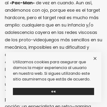
al «
Pac-Man
» de vez en cuando. Aun así,
andémonos con ojo, porque ese es el target
hardcore, pero el target real es mucho más
amplio: cualquiera que en su infancia y/o
adolescencia cayera en las redes viscosas
de los proto-videojuegos más sencillos en su
mecánica, imposibles en su dificultad y
adictivos en su dinámica. La historia de
«
Pixels
» está pensada para todos nosotros:
Utilizamos cookies para asegurar que
damos la mejor experiencia al usuario
los alienígenas reciben señales de
en nuestra web. Si sigues utilizando este
videojuegos antiguos y se lo toman como
sitio asumiremos que estás de acuerdo.
una declaración de guerra, así que atacan la
Tierra utilizando ese mismo idioma, el de los
OK
píxels. Para salvar la tierra, sólo hay una
opción: un especialista en retro-gaming.