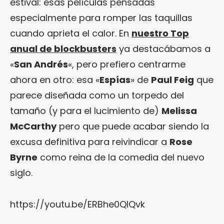
estival: esas películas pensadas
especialmente para romper las taquillas
cuando aprieta el calor. En
nuestro Top
anual de blockbusters
ya destacábamos a
«
San Andrés
«, pero prefiero centrarme
ahora en otro: esa «
Espías
» de
Paul Feig
que
parece diseñada como un torpedo del
tamaño (y para el lucimiento de)
Melissa
McCarthy
pero que puede acabar siendo la
excusa definitiva para reivindicar a
Rose
Byrne
como reina de la comedia del nuevo
siglo.
https://youtu.be/ERBhe0QlQvk