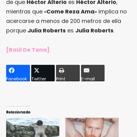
de que
Héctor Alterio
es
Héctor Alterio
,
mientras que «
Come Reza Ama
» implica no
acercarse a menos de 200 metros de ella
porque
Julia Roberts
es
Julia Roberts
.
[Raül De Tena]
Facebook
Twitter
Print
E-mail
Relacionado