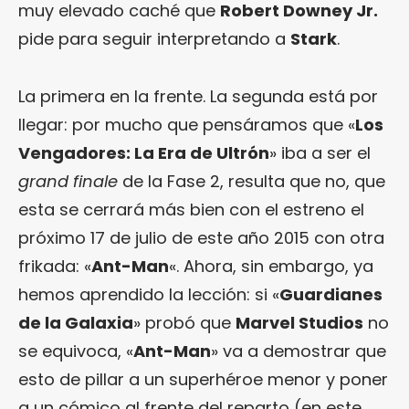
muy elevado caché que
Robert Downey Jr.
pide para seguir interpretando a
Stark
.
La primera en la frente. La segunda está por
llegar: por mucho que pensáramos que «
Los
Vengadores: La Era de Ultrón
» iba a ser el
grand finale
de la Fase 2, resulta que no, que
esta se cerrará más bien con el estreno el
próximo 17 de julio de este año 2015 con otra
frikada: «
Ant-Man
«. Ahora, sin embargo, ya
hemos aprendido la lección: si «
Guardianes
de la Galaxia
» probó que
Marvel Studios
no
se equivoca, «
Ant-Man
» va a demostrar que
esto de pillar a un superhéroe menor y poner
a un cómico al frente del reparto (en este