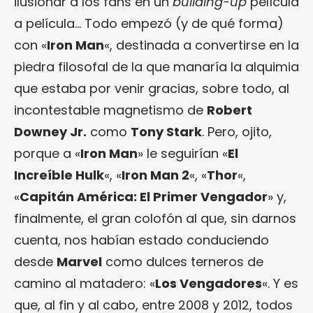
ilusionar a los fans en un
building-up
película
a película… Todo empezó (y de qué forma)
con «
Iron Man
«, destinada a convertirse en la
piedra filosofal de la que manaría la alquimia
que estaba por venir gracias, sobre todo, al
incontestable magnetismo de
Robert
Downey Jr.
como
Tony Stark
. Pero, ojito,
porque a «
Iron Man
» le seguirían «
El
Increíble Hulk
«, «
Iron Man 2
«, «
Thor
«,
«
Capitán América: El Primer Vengador
» y,
finalmente, el gran colofón al que, sin darnos
cuenta, nos habían estado conduciendo
desde
Marvel
como dulces terneros de
camino al matadero: «
Los Vengadores
«. Y es
que, al fin y al cabo, entre 2008 y 2012, todos