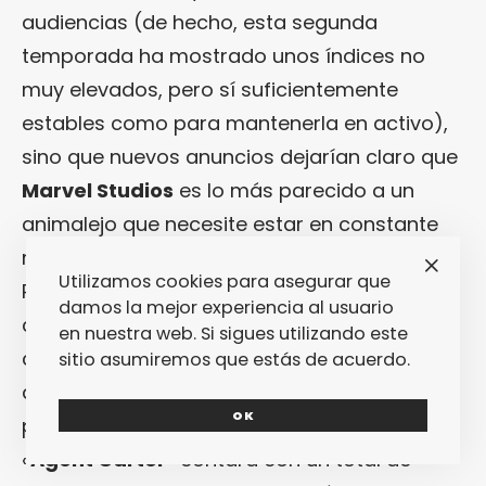
audiencias (de hecho, esta segunda
temporada ha mostrado unos índices no
muy elevados, pero sí suficientemente
estables como para mantenerla en activo),
sino que nuevos anuncios dejarían claro que
Marvel Studios
es lo más parecido a un
animalejo que necesite estar en constante
movimiento para mantener el calor interno…
Utilizamos cookies para asegurar que
Primero llegó la noticia de que
ABC
sería la
damos la mejor experiencia al usuario
casa de la nueva serie de
Marvel
, que se
en nuestra web. Si sigues utilizando este
centraría en la
Agente Carter
(el primer
sitio asumiremos que estás de acuerdo.
amor del
Capitán América
y co-
OK
protagonista del primer film del superhéroe):
«
Agent Carter
» contará con un total de