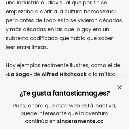
una industria audiovisual que por fin se
empezaba a abrir a la cultura homosexual,
pero antes de todo esto se vivieron décadas
y más décadas en las que lo gay era un
subtexto codificado que había que saber
leer entre líneas.
Hay ejemplos realmente ilustres, como el de
«
La Soga
» de
Alfred Hitchcock
o la mítica
conversación de las ostras y los caracoles
del «
Espartaco
» de
Stanley Kubrick
.
¿Te gusta fantasticmag.es?
También hay otros casos no verificados
Pues, ahora que esta web está inactiva,
pero que, de alguna forma u otra, se han
puede interesarte que la aventura
acabado por convertir en canon gracias a la
continúa en
sinceramente.cc
.
insistencia de la comunidad homosexual, tal