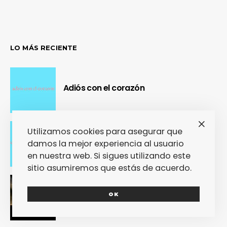
LO MÁS RECIENTE
Adiós con el corazón
Utilizamos cookies para asegurar que
Se cierra un pedazo de vida
damos la mejor experiencia al usuario
en nuestra web. Si sigues utilizando este
sitio asumiremos que estás de acuerdo.
OUR Fest 2024 convirtió a Ourense en
OK
la capital del Cool Britannia