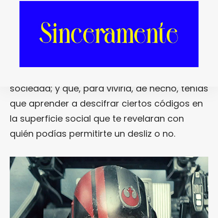
y como ocurre con el «
Ciudadano Kane
» de
Orson Welles
o con la «
Gilda
» de
Charles
Vidor
. A esto hay que sumar que la
homosexualidad es algo que, hasta hace
relativamente poco, se vivía al margen de la
sociedad; y que, para vivirla, de hecho, tenías
que aprender a descifrar ciertos códigos en
la superficie social que te revelaran con
quién podías permitirte un desliz o no.