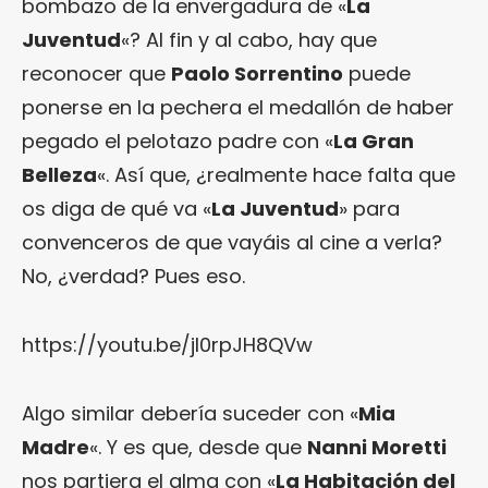
bombazo de la envergadura de «
La
Juventud
«? Al fin y al cabo, hay que
reconocer que
Paolo Sorrentino
puede
ponerse en la pechera el medallón de haber
pegado el pelotazo padre con «
La Gran
Belleza
«. Así que, ¿realmente hace falta que
os diga de qué va «
La Juventud
» para
convenceros de que vayáis al cine a verla?
No, ¿verdad? Pues eso.
https://youtu.be/jl0rpJH8QVw
Algo similar debería suceder con «
Mia
Madre
«. Y es que, desde que
Nanni Moretti
nos partiera el alma con «
La Habitación del