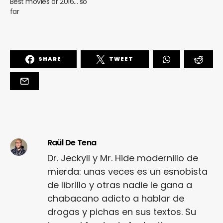
Best movies of 2016… so
far
SHARE
TWEET
Raül De Tena
Dr. Jeckyll y Mr. Hide modernillo de
mierda: unas veces es un esnobista
de librillo y otras nadie le gana a
chabacano adicto a hablar de
drogas y pichas en sus textos. Su