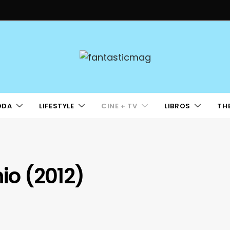
ODA
LIFESTYLE
CINE + TV
LIBROS
TH
nio (2012)