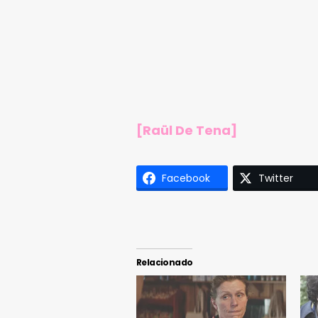
[Raül De Tena]
Facebook
Twitter
Relacionado