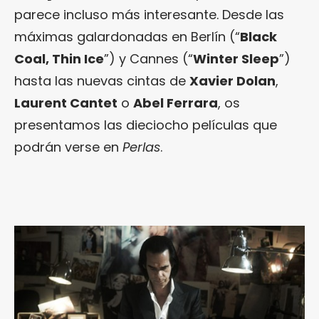
parece incluso más interesante. Desde las
máximas galardonadas en Berlín (“
Black
Coal, Thin Ice
”) y Cannes (“
Winter Sleep
”)
hasta las nuevas cintas de
Xavier Dolan
,
Laurent Cantet
o
Abel Ferrara
, os
presentamos las dieciocho películas que
podrán verse en
Perlas
.
¿Te gusta fantasticmag.es?
Pues, ahora que esta web está inactiva,
puede interesarte que la aventura
continúa en
sinceramente.cc
.