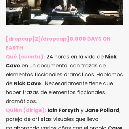
[dropcap]2[/dropcap]
0.000
DAYS ON
EARTH
Qué (cuenta):
24 horas en la vida de
Nick
Cave
en un documental con trazas de
elementos ficcionales dramáticos. Hablamos
de
Nick Cave
… Necesariamente tiene que
haber trazas de elementos ficcionales
dramáticos.
Quién (dirige):
Iain Forsyth
y
Jane Pollard
,
pareja de artistas visuales que lleva
colaborando varios años con el propio
Cave
.