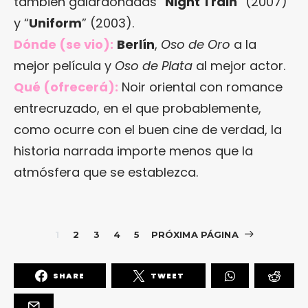
también galardonadas “
Night Train
” (2007)
y “
Uniform
” (2003).
Dónde (se vio):
Berlín
,
Oso de Oro
a la
mejor película y
Oso de Plata
al mejor actor.
Qué (ofrecerá):
Noir oriental con romance
entrecruzado, en el que probablemente,
como ocurre con el buen cine de verdad, la
historia narrada importe menos que la
atmósfera que se establezca.
1
2
3
4
5
PRÓXIMA PÁGINA
SHARE
TWEET