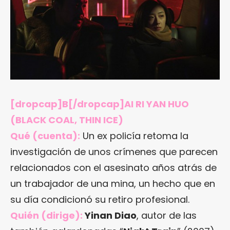
[dropcap]B[/dropcap]AI RI YAN HUO
(BLACK COAL, THIN ICE)
Qué (cuenta):
Un ex policía retoma la
investigación de unos crímenes que parecen
relacionados con el asesinato años atrás de
un trabajador de una mina, un hecho que en
su día condicionó su retiro profesional.
Quién (dirige):
Yinan Diao
, autor de las