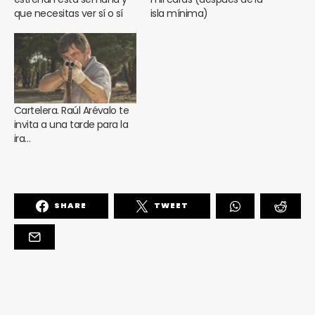
que necesitas ver sí o sí
isla mínima)
Cartelera. Raúl Arévalo te
invita a una tarde para la
ira…
SHARE
TWEET