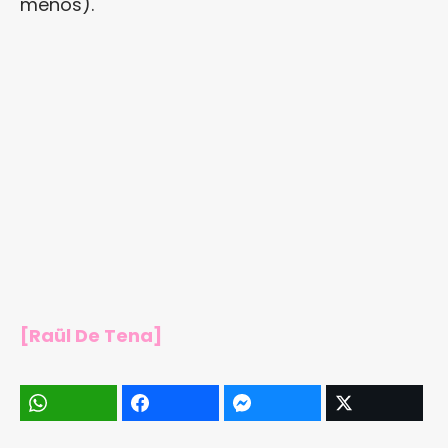
menos).
[Raül De Tena]