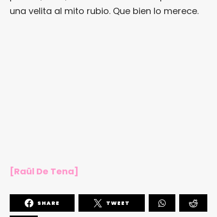
una velita al mito rubio. Que bien lo merece.
[Raül De Tena]
SHARE
TWEET