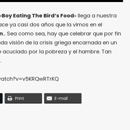
«
Boy Eating The Bird’s Food
» llega a nuestra
ce ya casi dos años que la vimos en el
in
… Sea como sea, hay que celebrar que por fin
a visión de la crisis griega encarnada en un
 acuciado por la pobreza y el hambre. Tan
.
watch?v=v5KRQwRTrKQ
Print
E-mail