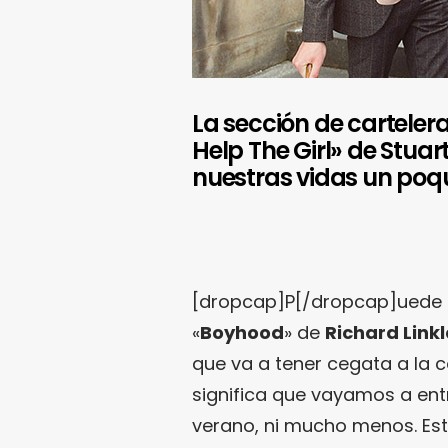
La sección de cartelera
Help The Girl» de Stua
nuestras vidas un poqu
[dropcap]P[/dropcap]uede 
«
Boyhood
» de
Richard Link
que va a tener cegata a la 
significa que vayamos a ent
verano, ni mucho menos. Este