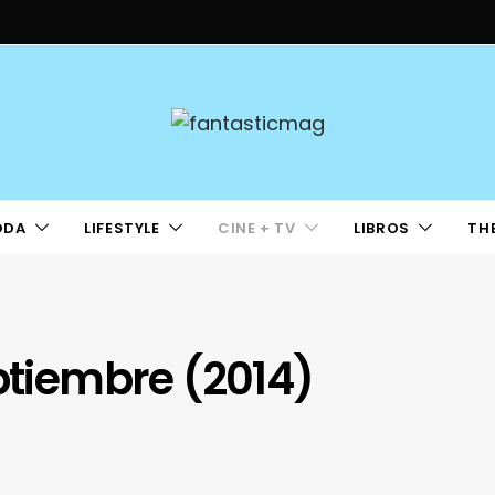
ODA
LIFESTYLE
CINE + TV
LIBROS
TH
eptiembre (2014)