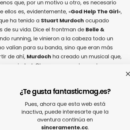
trenos que, por un motivo u otro, es necesario
e ellos es, evidentemente, «
God Help The Girl
«,
ue ha tenido a
Stuart Murdoch
ocupado
s de su vida. Dice el frontman de
Belle &
ndo running, le vinieron a la cabeza todo un
no valían para su banda, sino que eran más
tir de ahí,
Murdoch
ha creado un musical que,
 a su ciudad, Glasgow, promete una buena
 good cinema
.
¿Te gusta fantasticmag.es?
Pues, ahora que esta web está
inactiva, puede interesarte que la
aventura continúa en
sinceramente.cc
.