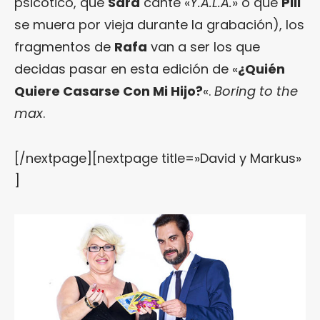
psicótico, que
Sara
cante «
Y.A.L.A.
» o que
Pili
se muera por vieja durante la grabación), los
fragmentos de
Rafa
van a ser los que
decidas pasar en esta edición de «
¿Quién
Quiere Casarse Con Mi Hijo?
«.
Boring to the
max
.
[/nextpage][nextpage title=»David y Markus»
]