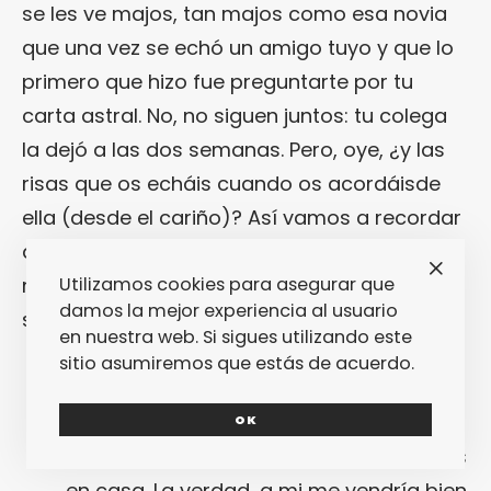
se les ve majos, tan majos como esa novia
que una vez se echó un amigo tuyo y que lo
primero que hizo fue preguntarte por tu
carta astral. No, no siguen juntos: tu colega
la dejó a las dos semanas. Pero, oye, ¿y las
risas que os echáis cuando os acordáisde
ella (desde el cariño)? Así vamos a recordar
a
David
y su madre, que nos dieron
Utilizamos cookies para asegurar que
momentazos tremendos como los que
damos la mejor experiencia al usuario
siguen:
en nuestra web. Si sigues utilizando este
sitio asumiremos que estás de acuerdo.
David
dice que trabaja ayudando a la
gente, cambiándole la vida… Y lo dice en
OK
serio: hace chapuzas y les arregla cosas
en casa. La verdad, a mi me vendría bien