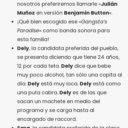
nosotros preferiremos llamarle «
Julián
Muñoz
en versión
Benjamin Button
«.
¡Qué bien escogido ese «
Gangsta’s
Paradise
» como banda sonora para
esta familia!
Dely
, la candidata preferida del pueblo,
se presenta diciendo que tiene 24 años,
12 por cada teta.
Dely
dice que bebe
muy poco alcohol, tan sólo una copita al
día.
Dely
está muy loca.
Dely
está como
una puta cabra.
Dely
es de las que
sacan un machete en medio del
programa y se carga hasta al
encargado de raccord.
Sara
, la candidata preferida de la clase