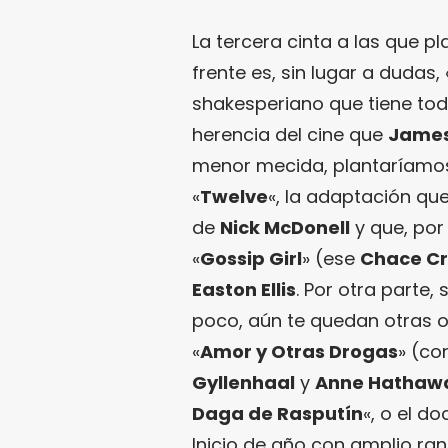
La tercera cinta a las que pl
frente es, sin lugar a dudas, 
shakesperiano que tiene tod
herencia del cine que
James
menor mecida, plantaríamos 
«
Twelve
«, la adaptación qu
de
Nick McDonell
y que, por
«
Gossip Girl
» (ese
Chace C
Easton Ellis
. Por otra parte
poco, aún te quedan otras o
«
Amor y Otras Drogas
» (co
Gyllenhaal
y
Anne Hathaw
Daga de Rasputín
«, o el d
Inicio de año con amplio ran