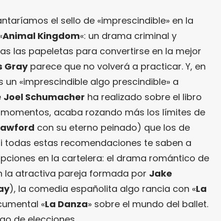
antaríamos el sello de «imprescindible» en la
«
Animal Kingdom
«: un drama criminal y
as las papeletas para convertirse en la mejor
 Gray
parece que no volverá a practicar. Y, en
un «imprescindible algo prescindible» a
e
Joel Schumacher
ha realizado sobre el libro
 momentos, acaba rozando más los límites de
rawford
con su eterno peinado) que los de
, si todas estas recomendaciones te saben a
pciones en la cartelera: el drama romántico de
n la atractiva pareja formada por
Jake
ay
), la comedia españolita algo rancia con «
La
ocumental «
La Danza
» sobre el mundo del ballet.
go de elecciones.