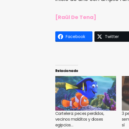
[Raül De Tena]
Facebook
Twitter
Relacionado
Cartelera: peces perdidos,
3 p
vecinos malditos y dioses
sem
egipcios…
sí