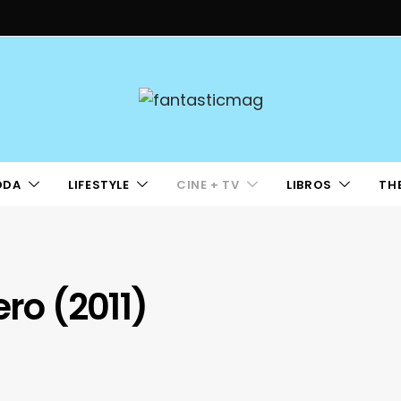
ODA
LIFESTYLE
CINE + TV
LIBROS
TH
ero (2011)