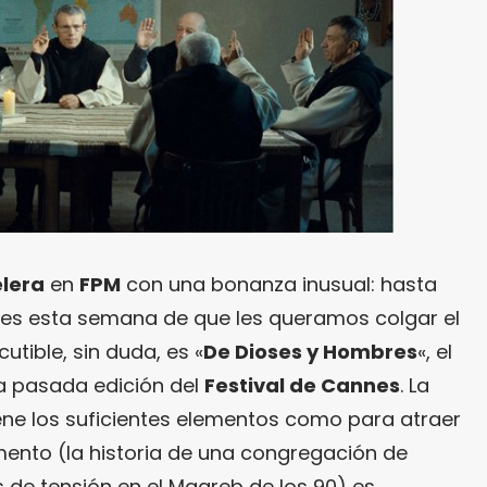
lera
en
FPM
con una bonanza inusual: hasta
bles esta semana de que les queramos colgar el
cutible, sin duda, es «
De Dioses y Hombres
«, el
a pasada edición del
Festival de Cannes
. La
ene los suficientes elementos como para atraer
umento (la historia de una congregación de
de tensión en el Magreb de los 90) es