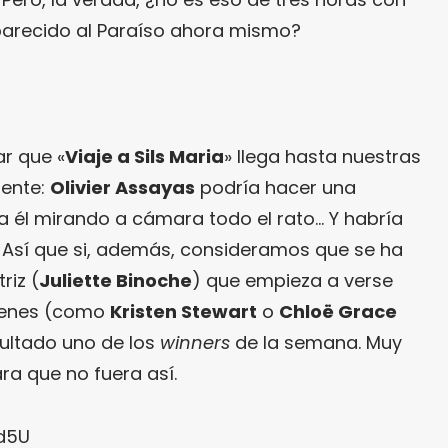
parecido al Paraíso ahora mismo?
ar que «
Viaje a Sils Maria
» llega hasta nuestras
mente:
Olivier Assayas
podría hacer una
era él mirando a cámara todo el rato… Y habría
r. Así que si, además, consideramos que se ha
riz (
Juliette Binoche
) que empieza a verse
venes (como
Kristen Stewart
o
Chloë Grace
ultado uno de los
winners
de la semana. Muy
ara que no fuera así.
d5U