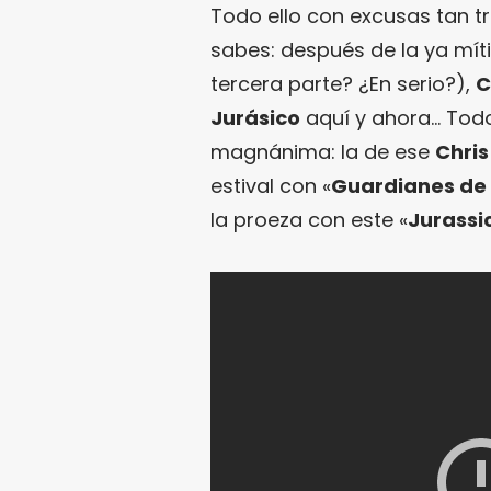
Todo ello con excusas tan 
sabes: después de la ya mític
tercera parte? ¿En serio?),
C
Jurásico
aquí y ahora… Todo
magnánima: la de ese
Chris
estival con «
Guardianes de 
la proeza con este «
Jurassi