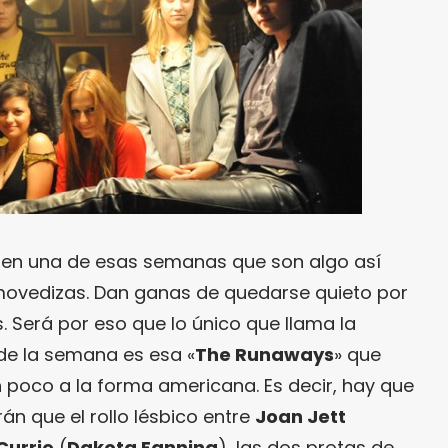
en una de esas semanas que son algo así
ovedizas. Dan ganas de quedarse quieto por
 Será por eso que lo único que llama la
 de la semana es esa «
The Runaways
» que
n poco a la forma americana. Es decir, hay que
án que el rollo lésbico entre
Joan Jett
Currie
(
Dakota Fanning
), las dos protas de