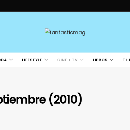
ODA
LIFESTYLE
CINE + TV
LIBROS
TH
eptiembre (2010)