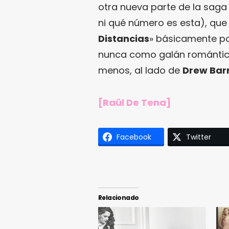
otra nueva parte de la saga 
ni qué número es esta), que 
Distancias
» básicamente po
nunca como galán romántic
menos, al lado de
Drew Bar
[Raül De Tena]
Facebook
Twitter
Relacionado