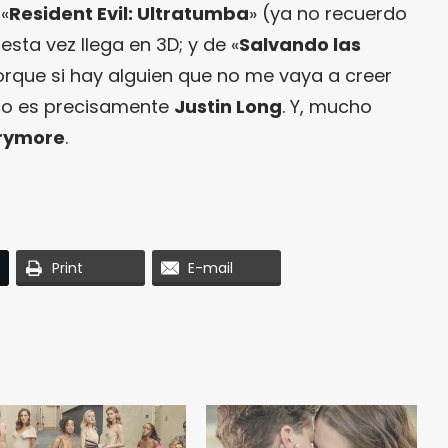
«
Resident Evil: Ultratumba
» (ya no recuerdo
esta vez llega en 3D; y de «
Salvando las
rque si hay alguien que no me vaya a creer
o es precisamente
Justin Long
. Y, mucho
rymore
.
Print
E-mail