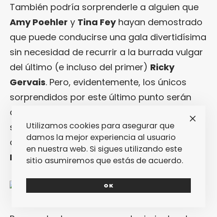
También podría sorprenderle a alguien que
Amy Poehler
y
Tina Fey
hayan demostrado
que puede conducirse una gala divertidísima
sin necesidad de recurrir a la burrada vulgar
del último (e incluso del primer)
Ricky
Gervais
. Pero, evidentemente, los únicos
sorprendidos por este último punto serán
aquellos que no conozcan el finísimo y
Utilizamos cookies para asegurar que
sublime humor de dos de las más grandes
damos la mejor experiencia al usuario
actrices surgidas de la familia de «
Saturday
en nuestra web. Si sigues utilizando este
Night Live
«.
sitio asumiremos que estás de acuerdo.
OK