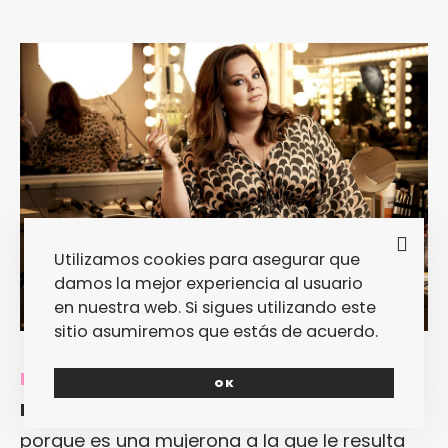
Utilizamos cookies para asegurar que
damos la mejor experiencia al usuario
en nuestra web. Si sigues utilizando este
sitio asumiremos que estás de acuerdo.
MELISSA MCCARTHY. ¿De qué te suena?
OK
Melissa McCarthy
te suena básicamente
porque es una mujerona a la que le resulta