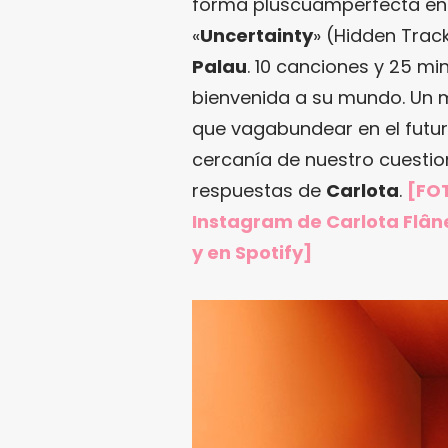
forma pluscuamperfecta en el
«
Uncertainty
» (Hidden Trac
Palau
. 10 canciones y 25 m
bienvenida a su mundo. Un 
que vagabundear en el futur
cercanía de nuestro cuesti
respuestas de
Carlota
.
[FOT
Instagram de Carlota Flân
y en Spotify]