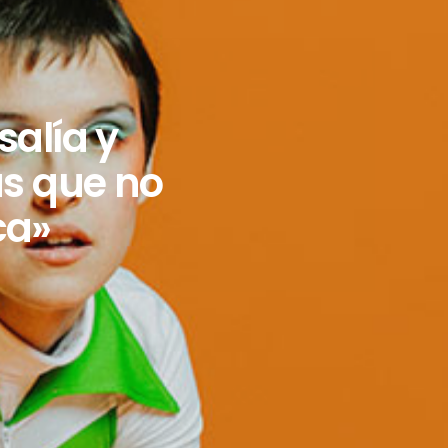
salía y
s que no
ca»