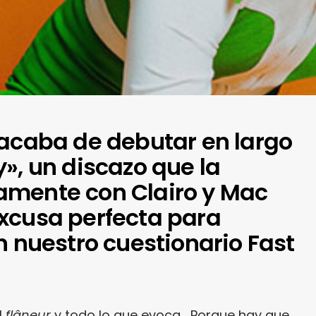
 acaba de debutar en largo
», un discazo que la
amente con Clairo y Mac
xcusa perfecta para
n nuestro cuestionario Fast
l
flâneur
y todo lo que evoca… Porque hay que