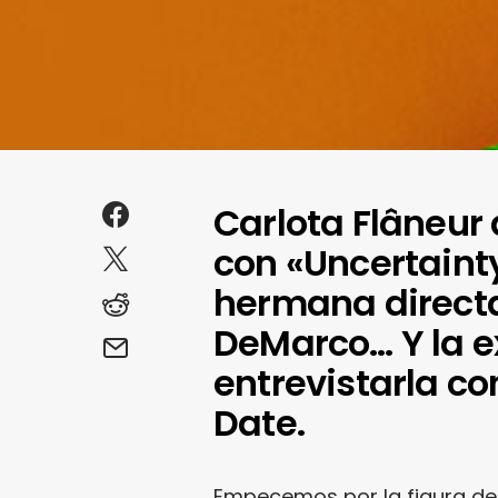
Carlota Flâneur
con «Uncertainty
hermana direct
DeMarco… Y la e
entrevistarla co
Date.
Empecemos por la figura de