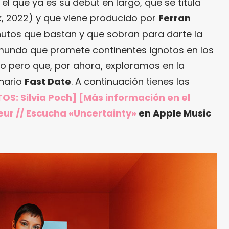
 que ya es su debut en largo, que se titula
k, 2022) y que viene producido por
Ferran
inutos que bastan y que sobran para darte la
mundo que promete continentes ignotos en los
o pero que, por ahora, exploramos en la
onario
Fast Date
. A continuación tienes las
OS: Silvia Poch] [Más información en
el
eur
// Escucha «Uncertainty»
en Apple Music