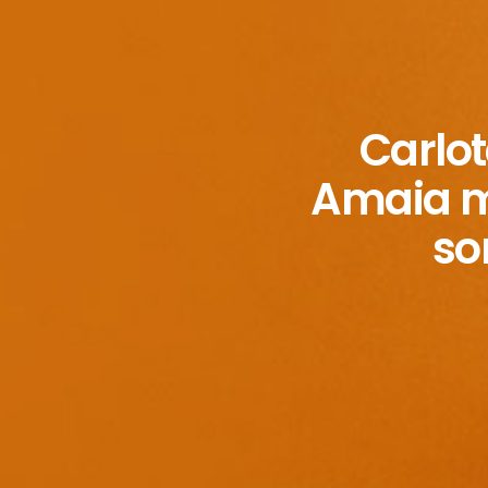
Carlot
Amaia m
so