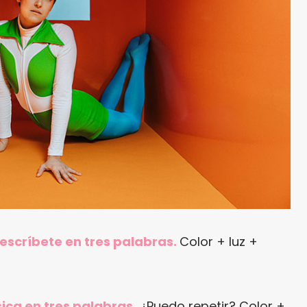
 descríbete en tres palabras.
Color + luz +
ica en tres palabras.
¿Puedo repetir? Color +