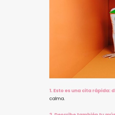
1. Esto es una cita rápida:
calma.
2. Describe también tu mús