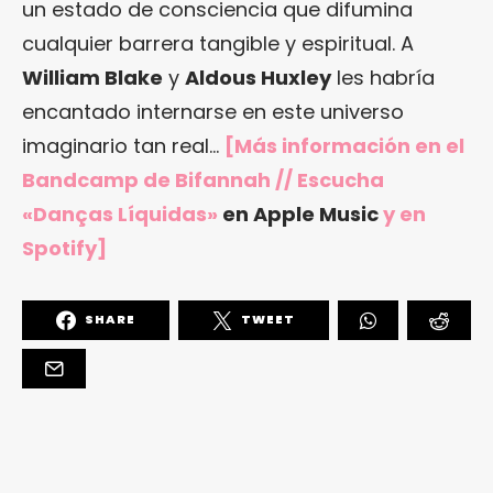
un estado de consciencia que difumina
cualquier barrera tangible y espiritual. A
William Blake
y
Aldous Huxley
les habría
encantado internarse en este universo
imaginario tan real…
[Más información en el
Bandcamp de Bifannah // Escucha
«Danças Líquidas»
en Apple Music
y en
Spotify]
SHARE
TWEET