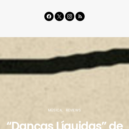
MÚSICA
REVIEWS
“Danças Líquidas” de