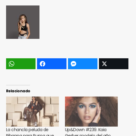
Relacionado
La chancla peluda de
Up&Down #239. Kaia
Rihanna para Puma que
Gerber modelo del año,