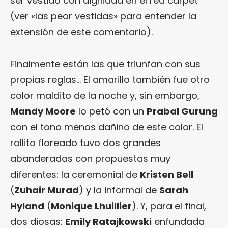
ser vestido con dignidad en el red carpet
(ver «las peor vestidas» para entender la
extensión de este comentario).
Finalmente están las que triunfan con sus
propias reglas… El amarillo también fue otro
color maldito de la noche y, sin embargo,
Mandy Moore
lo petó con un
Prabal Gurung
con el tono menos dañino de este color. El
rollito floreado tuvo dos grandes
abanderadas con propuestas muy
diferentes: la ceremonial de
Kristen Bell
(
Zuhair Murad
) y la informal de
Sarah
Hyland
(
Monique Lhuillier
). Y, para el final,
dos diosas:
Emily Ratajkowski
enfundada