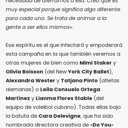
necesidad de aferrarnos a ella. Creo que es
muy especial porque significa algo diferente
para cada uno. Se trata de animar a la
gente a ser ellos mismos
».
Ese espíritu es el que infectará y empoderará
esta campaña en la que también veremos a
otras mujeres de bien como
Mimi Staker
y
Olivia Boisson
(del New
York City Ballet
),
Alexandra Wester
y
Tatjana Pinto
(atletas
alemanas) o
Leila Consuelo Ortega
Martínez
y
Lianma Flores Stable
(del
equipo de voleibol cubano). Todas ellas bajo
la batuta de
Cara Delevigne
, que ha sido
nombrada directora creativa de «
Do You
»