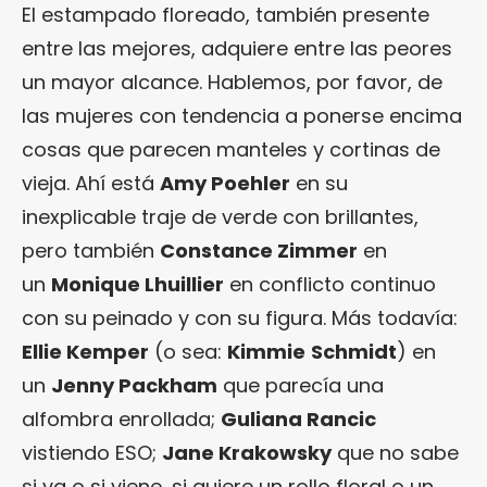
El estampado floreado, también presente
entre las mejores, adquiere entre las peores
un mayor alcance. Hablemos, por favor, de
las mujeres con tendencia a ponerse encima
cosas que parecen manteles y cortinas de
vieja. Ahí está
Amy Poehler
en su
inexplicable traje de verde con brillantes,
pero también
Constance Zimmer
en
un
Monique Lhuillier
en conflicto continuo
con su peinado y con su figura. Más todavía:
Ellie Kemper
(o sea:
Kimmie
Schmidt
) en
un
Jenny Packham
que parecía una
alfombra enrollada;
Guliana Rancic
vistiendo ESO;
Jane Krakowsky
que no sabe
si va o si viene, si quiere un rollo floral o un