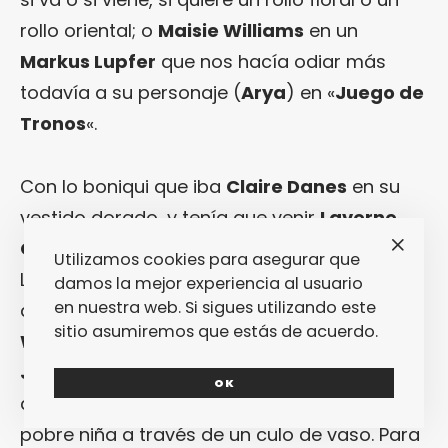
rollo oriental; o
Maisie Williams
en un
Markus Lupfer
que nos hacía odiar más
todavía a su personaje (
Arya
) en «
Juego de
Tronos
«.
Con lo boniqui que iba
Claire Danes
en su
vestido dorado, y tenía que venir
Laverne
Cox
en su
Naeem Khann
y jodernos el día.
Utilizamos cookies para asegurar que
Lo mismo se aplica a los plateados
damos la mejor experiencia al usuario
en nuestra web. Si sigues utilizando este
de
Padma Lakshmi
y, sobre todo, a
Ariel
sitio asumiremos que estás de acuerdo.
Winter
(«
Modern Family
«) en un
Yousef Al-
Jasmi
que forzaba una ilusión óptica en la
OK
que parecía que estábamos mirando a la
pobre niña a través de un culo de vaso. Para