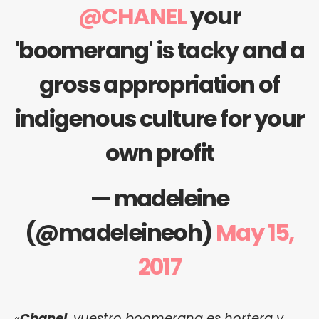
@CHANEL
your
'boomerang' is tacky and a
gross appropriation of
indigenous culture for your
own profit
— madeleine
(@madeleineoh)
May 15,
2017
«
Chanel
, vuestro boomerang es hortera y