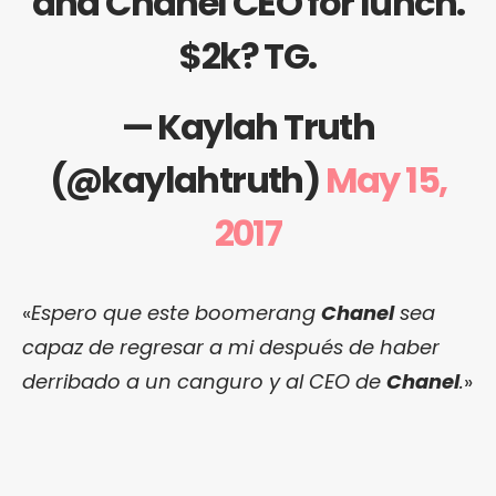
and Chanel CEO for lunch.
$2k? TG.
— Kaylah Truth
(@kaylahtruth)
May 15,
2017
«
Espero que este boomerang
Chanel
sea
capaz de regresar a mi después de haber
derribado a un canguro y al CEO de
Chanel
.
»