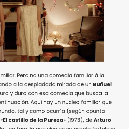
miliar. Pero no una comedia familiar à la
irando a la despiadada mirada de un
Buñuel
 puro y duro con esa comedia que busca la
ntinuación. Aquí hay un nucleo familiar que
 mundo, tal y como ocurría (según apunta
 «
El castillo de la Pureza
» (1973), de
Arturo
a de una familia que vive en su propia fortaleza