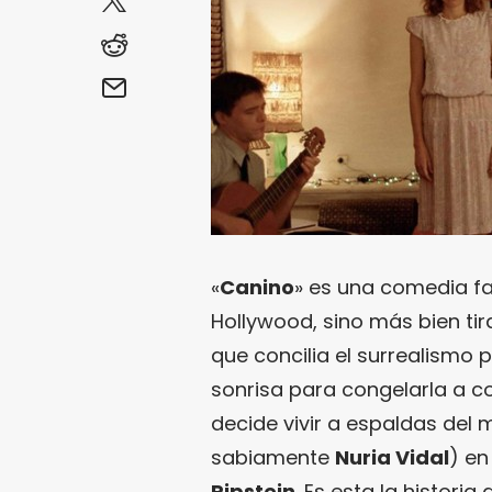
«
Canino
» es una comedia fa
Hollywood, sino más bien t
que concilia el surrealismo
sonrisa para congelarla a co
decide vivir a espaldas del
sabiamente
Nuria Vidal
) en
Ripstein
. Es esta la histori