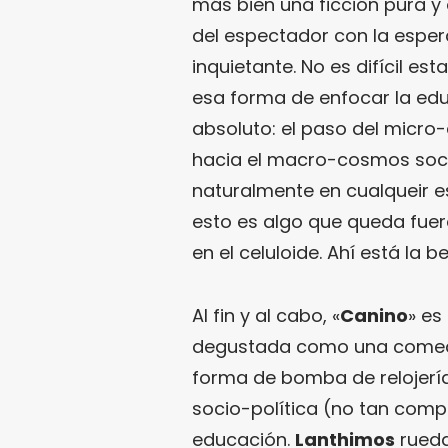
más bien una ficción pura y
del espectador con la espera
inquietante. No es difícil es
esa forma de enfocar la e
absoluto: el paso del micro
hacia el macro-cosmos socio
naturalmente en cualqueir 
esto es algo que queda fuera
en el celuloide. Ahí está la b
Al fin y al cabo, «
Canino
» es
degustada como una comedia 
forma de bomba de relojerí
socio-política (no tan comp
educación.
Lanthimos
rueda