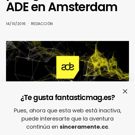
ADE en Amsterdam
14/10/2016
REDACCIÓN
¿Te gusta fantasticmag.es?
Pues, ahora que esta web está inactiva,
Estas cinco sesionacas
puede interesarte que la aventura
de djs que participan en
continúa en
sinceramente.cc
.