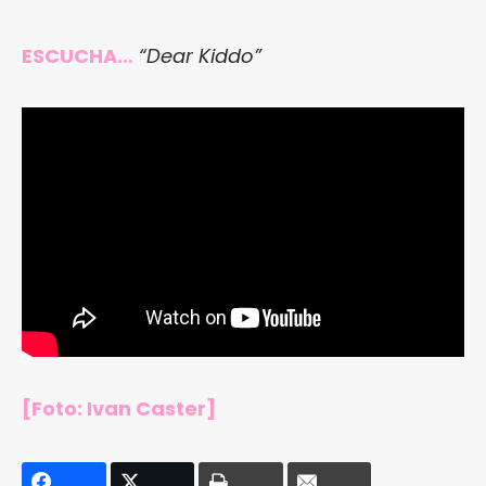
ESCUCHA…
“Dear Kiddo”
[Foto: Ivan Caster]