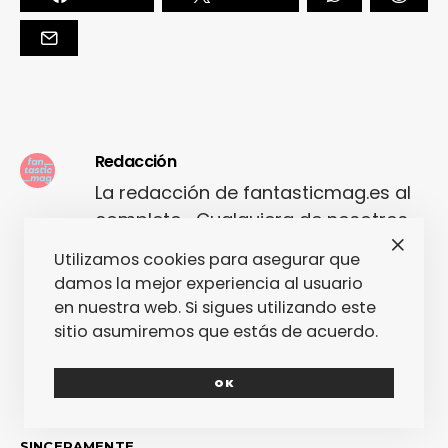
Redacción
La redacción de fantasticmag.es al
completo... Cualquiera de nosotros
puede haber escrito este post, pero
Utilizamos cookies para asegurar que
seguro que el que lo ha escrito lo ha
damos la mejor experiencia al usuario
hecho con mucho amor.
en nuestra web. Si sigues utilizando este
sitio asumiremos que estás de acuerdo.
OK
SINCERAMENTE