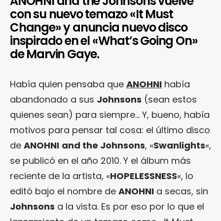
ANOHNI and the Johnsons vuelve
con su nuevo temazo «It Must
Change» y anuncia nuevo disco
inspirado en el «What’s Going On»
de Marvin Gaye.
Había quien pensaba que
ANOHNI
había
abandonado a sus
Johnsons
(sean estos
quienes sean) para siempre… Y, bueno, había
motivos para pensar tal cosa: el último disco
de
ANOHNI
and the Johnsons
, «
Swanlights
«,
se publicó en el año 2010. Y el álbum más
reciente de la artista, «
HOPELESSNESS
«, lo
editó bajo el nombre de
ANOHNI
a secas, sin
Johnsons
a la vista. Es por eso por lo que el