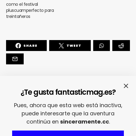
como el festival
pluscuamperfecto para
treintañeros
SHARE
TWEET
¿Te gusta fantasticmag.es?
Jose A. Martínez
Pues, ahora que esta web está inactiva,
Empezó siendo nuestro colaborador
puede interesarte que la aventura
estrella en Galicia... Y ha acabado
continúa en
sinceramente.cc
.
por coordinar su propia facción de
FPM en el norte de la península. Es lo