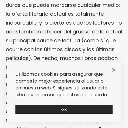
duras que puede marcarse cualquier medio:
la oferta literaria actual es totalmente
inabarcable, y lo cierto es que los lectores no
acostumbran a hacer del grueso de lo actual
su principal cauce de lectura (como sí que
ocurre con los últimos discos y las últimas
películas). De hecho, muchos libros acaban
creciendo con el tiempo, revelándose como
Utilizamos cookies para asegurar que
imprescindibles unos años después… Pese a
damos la mejor experiencia al usuario
todo lo dicho, en Fantastic Plastic Mag no
en nuestra web. Si sigues utilizando este
hemos queridos dejar pasar la oportunidad
sitio asumiremos que estás de acuerdo.
de hacer «nuestra» lista de los mejores libros
OK
de 2010. Aquí están los que hemos leído
nosotros, aunque sabemos que hay