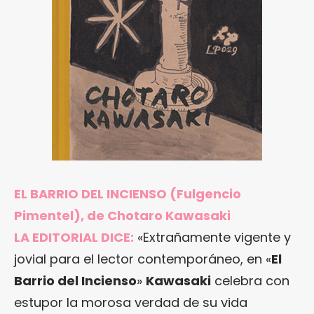
EL BARRIO DEL INCIENSO
(Fulgencio
Pimentel), de Chotaro Kawasaki
LA EDITORIAL DICE:
«Extrañamente vigente y
jovial para el lector contemporáneo, en «
El
Barrio del Incienso
»
Kawasaki
celebra con
estupor la morosa verdad de su vida