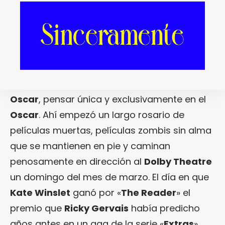
inventaron del todo ellos, claro) los
parámetros exactos de la película-de-
Oscar
. El
Oscar
como género
cinematográfico, como principio, medio y fin
último de una creación supuestamente
artística: querer el
Oscar
, guiarse por el
Oscar
, pensar única y exclusivamente en el
Oscar
. Ahí empezó un largo rosario de
películas muertas, películas zombis sin alma
que se mantienen en pie y caminan
penosamente en dirección al
Dolby Theatre
un domingo del mes de marzo. El día en que
Kate Winslet
ganó por «
The Reader
» el
premio que
Ricky Gervais
había predicho
años antes en un gag de la serie «
Extras
»