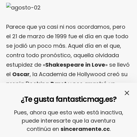
Parece que ya casi ni nos acordamos, pero
el 21 de marzo de 1999 fue el día en que todo
se jodió un poco más. Aquel día en el que,
contra todo pronóstico, aquella olvidada
estupidez de «
Shakespeare in Love
» se llevó
el
Oscar
, la Academia de Hollywood creó su
propia Doctrina
Parot
y nos arrastró un
poco a todos con ella. Con toneladas de
¿Te gusta fantasticmag.es?
promoción y unos ingredientes muy
concretos, los
Weinstein
, ese agujero negro
Pues, ahora que esta web está inactiva,
puede interesarte que la aventura
del cine comercial americano de hoy en día,
continúa en
sinceramente.cc
.
establecieron definitivamente (no lo