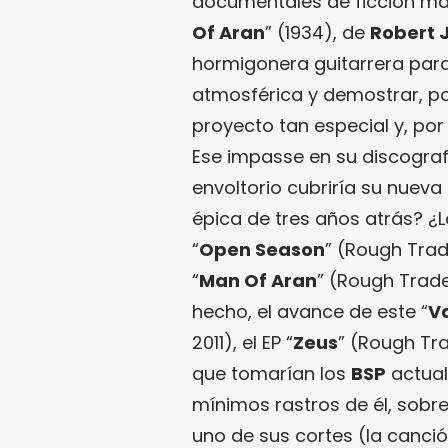
documentales de ficción má
Of Aran
” (1934), de
Robert J
hormigonera guitarrera para
atmosférica y demostrar, por
proyecto tan especial y, por
Ese impasse en su discograf
envoltorio cubriría su nueva
épica de tres años atrás? ¿
“
Open Season
” (Rough Trad
“
Man Of Aran
” (Rough Trade
hecho, el avance de este “
Va
2011), el EP “
Zeus
” (Rough Tr
que tomarían los
BSP
actual
mínimos rastros de él, sobre
uno de sus cortes (la canció