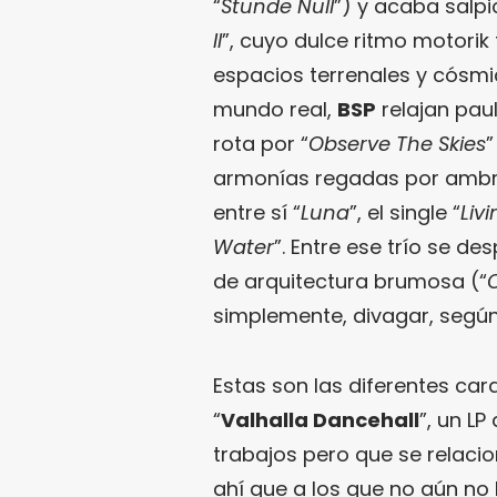
“
Stunde Null
”) y acaba salpi
II
”, cuyo dulce ritmo motorik
espacios terrenales y cósmi
mundo real,
BSP
relajan pau
rota por “
Observe The Skies
”
armonías regadas por ambr
entre sí “
Luna
”, el single “
Liv
Water
”. Entre ese trío se d
de arquitectura brumosa (“
simplemente, divagar, segú
Estas son las diferentes ca
“
Valhalla Dancehall
”, un L
trabajos pero que se relaci
ahí que a los que no aún no 