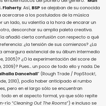
s emblemáticos del pionero del género: “
Man
. Flaherty
. Así,
BSP
se alejaban de su conocida
 acercarse a los postulados de la música
 un lado, su valentía a la hora de encarar un
 otro, descorchar su amplia paleta creativa.
ía añadió cierta confusión con respecto a qué
 referencia: ¿la tensión de sus comienzos? ¿La
La amargura existencial de su álbum intermedio
e, 2005)? ¿O la experimentación del score de
, 2009)? Pues… un poco de todo ello y nada. De
lhalla Dancehall
” (Rough Trade / PopStock!,
ade, 2010), podía haber anticipado el rumbo
es, pero en el largo sólo se encuentran
 todo en el aspecto formal, ya que sólo repite
n-río “
Cleaning Out The
Rooms
”) e incluso se