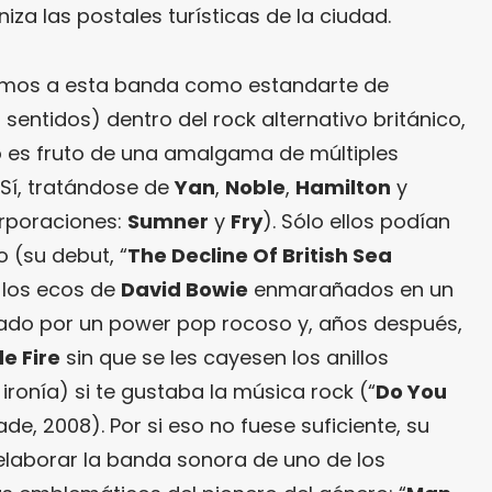
za las postales turísticas de la ciudad.
emos a esta banda como estandarte de
sentidos) dentro del rock alternativo británico,
 es fruto de una amalgama de múltiples
? Sí, tratándose de
Yan
,
Noble
,
Hamilton
y
orporaciones:
Sumner
y
Fry
). Sólo ellos podían
 (su debut, “
The Decline Of British Sea
 los ecos de
David Bowie
enmarañados en un
ado por un power pop rocoso y, años después,
e Fire
sin que se les cayesen los anillos
onía) si te gustaba la música rock (“
Do You
ade, 2008). Por si eso no fuese suficiente, su
 elaborar la banda sonora de uno de los