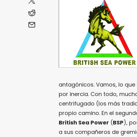
antagónicos. Vamos, lo que v
por inercia. Con todo, muc
centrifugado (los más tradic
propio camino. En el segun
British Sea Power
(
BSP
), p
a sus compañeros de grem