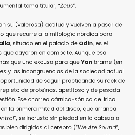
umental tema titular, “
Zeus
”.
n su (valerosa) actitud y vuelven a pasar de
o que recurre a la mitología nórdica para
alla
, situado en el palacio de
Odín
, es el
ros que cayeron en combate. Aunque esa
 más que una excusa para que
Yan
brame (en
es y las incongruencias de la sociedad actual
oportunidad de seguir practicando su rock de
, repleto de proteínas, apetitoso y de pesada
estión. Ese chorreo cárnico-sónico de lírica
 en la primera mitad del disco, que arranca
ntrol
”, se incrusta sin piedad en la cabeza a
 bien dirigidas al cerebro (“
We Are Sound
”,