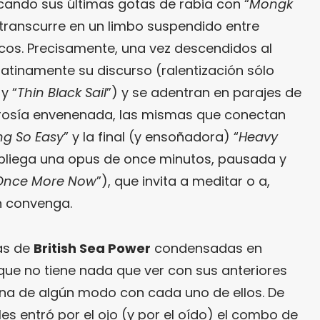
cando sus últimas gotas de rabia con “
Mongk
 transcurre en un limbo suspendido entre
cos. Precisamente, una vez descendidos al
latinamente su discurso (ralentización sólo
 y “
Thin Black Sail
”) y se adentran en parajes de
osía envenenada, las mismas que conectan
ing So Easy
” y la final (y ensoñadora) “
Heavy
espliega una opus de once minutos, pausada y
Once More Now
”), que invita a meditar o a,
n convenga.
ras de
British Sea Power
condensadas en
P que no tiene nada que ver con sus anteriores
ona de algún modo con cada uno de ellos. De
les entró por el ojo (y por el oído) el combo de