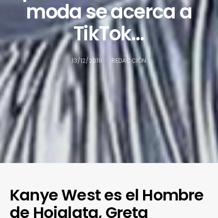
moda se acerca a
TikTok…
13/12/2019
REDACCIÓN
Kanye West es el Hombre
de Hojalata, Greta