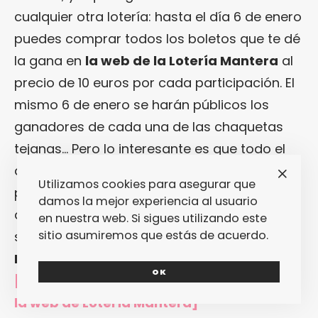
cualquier otra lotería: hasta el día 6 de enero
puedes comprar todos los boletos que te dé
la gana en
la web de la Lotería Mantera
al
precio de 10 euros por cada participación. El
mismo 6 de enero se harán públicos los
ganadores de cada una de las chaquetas
tejanas… Pero lo interesante es que todo el
dinero recaudado se utilizará para crear
Utilizamos cookies para asegurar que
puestos de trabajo fijos que permitan sacar
damos la mejor experiencia al usuario
a manteros de la calle. A lo que nosotros
en nuestra web. Si sigues utilizando este
sitio asumiremos que estás de acuerdo.
solo podemos decir: ¿no puede haber una
Lotería Mantera
cada mes, por favor?
OK
[FOTOS: Lluis Tudela]
[Más información en
la web de Lotería Mantera
]