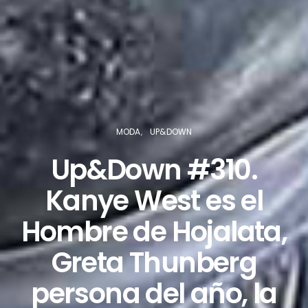
MODA
UP&DOWN
Up&Down #310.
Kanye West es el
Hombre de Hojalata,
Greta Thunberg
persona del año, la