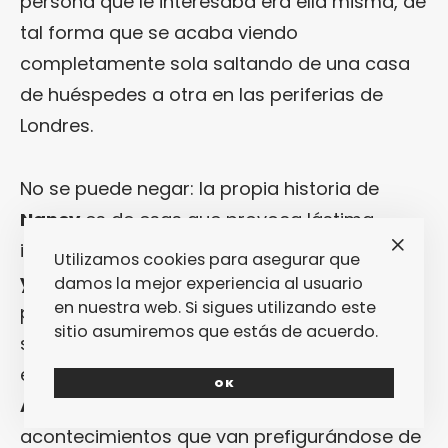
persona que le interesaba era ella misma, de
tal forma que se acaba viendo
completamente sola saltando de una casa
de huéspedes a otra en las periferias de
Londres.
No se puede negar: la propia historia de
Nancy
es de esas que provoca lástima
irremediablemente. De hecho, «
Mi Hermana
Utilizamos cookies para asegurar que
y Yo
» se estructura en dos partes
damos la mejor experiencia al usuario
en nuestra web. Si sigues utilizando este
perfectamente diferenciadas que se pliegan
sitio asumiremos que estás de acuerdo.
sobre un centro que, a modo de corazón,
explica la historia de la hermana de
OK
Ackerlay
: después de unos dramáticos
acontecimientos que van prefigurándose de