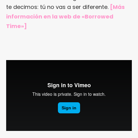
te decimos: tú no vas a ser diferente.
[Más
información en
la web de «Borrowed
Time»
]