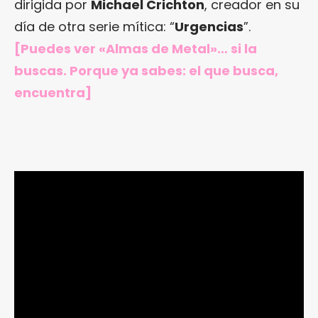
dirigida por
Michael Crichton
, creador en su
día de otra serie mítica: “
Urgencias
”.
[Puedes ver «Almas de Metal»… si la
buscas. Porque ya sabes: el que busca,
encuentra]