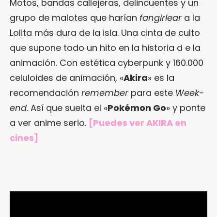
Motos, bandas callejeras, delincuentes y un
grupo de malotes que harían
fangirlear
a la
Lolita más dura de la isla. Una cinta de culto
que supone todo un hito en la historia d e la
animación. Con estética cyberpunk y 160.000
celuloides de animación, «
Akira
» es la
recomendación
remember
para este
Week-
end
. Así que suelta el «
Pokémon Go
» y ponte
a ver anime serio.
[Puedes ver AKIRA en
cines]
¿Te gusta fantasticmag.es?
Pues, ahora que esta web está inactiva,
puede interesarte que la aventura
continúa en
sinceramente.cc
.