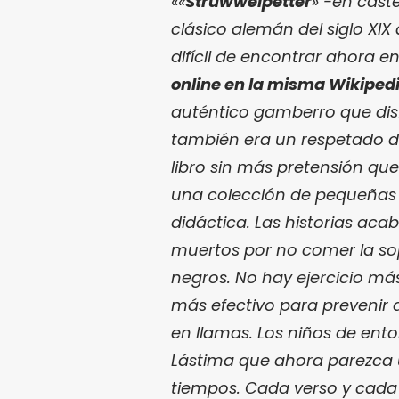
«
«
Struwwelpetter
» -en cast
clásico alemán del siglo XIX
difícil de encontrar ahora en
online en la misma Wikiped
auténtico gamberro que disf
también era un respetado do
libro sin más pretensión que 
una colección de pequeñas h
didáctica. Las historias ac
muertos por no comer la sopa
negros. No hay ejercicio má
más efectivo para prevenir
en llamas. Los niños de enton
Lástima que ahora parezca
tiempos. Cada verso y cada 