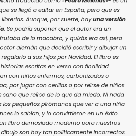
ellano traducido como «
Pedro Melenas
«- es un
 que se llegó a editar en España, pero que es
 librerías. Aunque, por suerte, hay
una versión
ia
. Se podría suponer que el autor era un
rutaba de lo macabro, y quizás era así, pero
ctor alemán que decidió escribir y dibujar un
regalarlo a sus hijos por Navidad. El libro es
istorias escritas en verso con finalidad
aban con niños enfermos, carbonizados o
, por jugar con cerillas o por reírse de niños
s sano que reírse de lo que da miedo. Ni nada
 a los pequeños pirómanos que ver a una niña
ces lo sabían, y lo convirtieron en un éxito.
 un libro demasiado moderno para nuestros
dibujo son hoy tan políticamente incorrectos