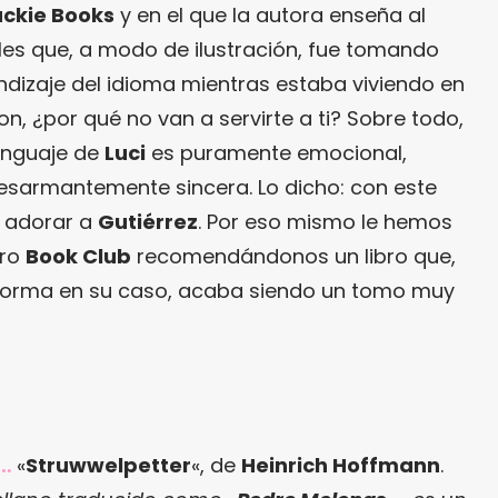
ackie Books
y en el que la autora enseña al
es que, a modo de ilustración, fue tomando
dizaje del idioma mientras estaba viviendo en
eron, ¿por qué no van a servirte a ti? Sobre todo,
enguaje de
Luci
es puramente emocional,
esarmantemente sincera. Lo dicho: con este
no adorar a
Gutiérrez
. Por eso mismo le hemos
tro
Book Club
recomendándonos un libro que,
forma en su caso, acaba siendo un tomo muy
a…
«
Struwwelpetter
«, de
Heinrich Hoffmann
.