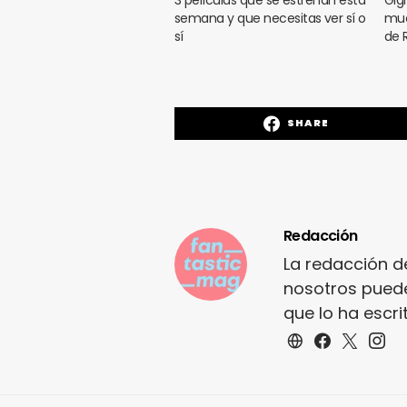
semana y que necesitas ver sí o
muc
sí
de 
SHARE
Redacción
La redacción d
nosotros puede
que lo ha escr