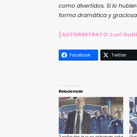
como divertidos. Si lo hubier
forma dramática y graciosa
[AUTORRETRATO: Luci Guti
Facebook
Twitter
Relacionado
3 películas que se estrenan esta
Gig