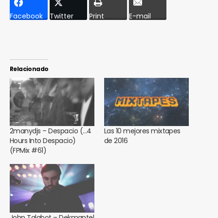
Facebook
Twitter
Print
E-mail
Relacionado
2manydjs – Despacio (…4
Las 10 mejores mixtapes
Hours Into Despacio)
de 2016
(FPMix #61)
John Talabot – Dekmantel