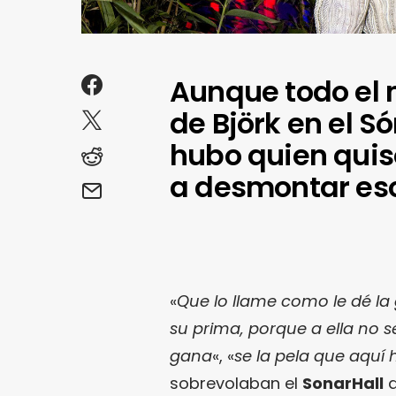
Aunque todo el 
de Björk en el S
hubo quien qui
a desmontar eso
«
Que lo llame como le dé la 
su prima, porque a ella no s
gana
«, «
se la pela que aquí
sobrevolaban el
SonarHall
a