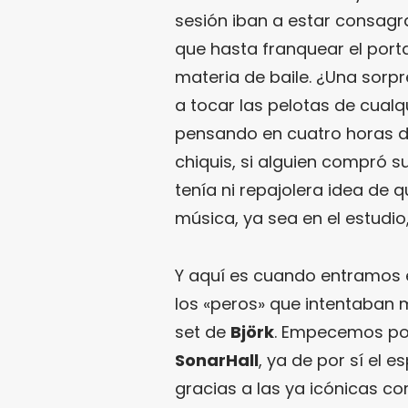
sesión iban a estar consagr
que hasta franquear el port
materia de baile. ¿Una sorp
a tocar las pelotas de cual
pensando en cuatro horas de
chiquis, si alguien compró s
tenía ni repajolera idea de 
música, ya sea en el estudio
Y aquí es cuando entramos
los «peros» que intentaban 
set de
Björk
. Empecemos por 
SonarHall
, ya de por sí el 
gracias a las ya icónicas co