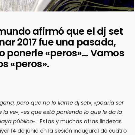
mundo afirmó que el dj set
ónar 2017 fue una pasada,
so ponerle «peros»… Vamos
s «peros».
gana, pero que no lo llame dj set
«, «
podría ser
e la ve
«, «
es que está poniendo lo que le da la
 haya público
«… Estas y muchas otras lindezas
yer 14 de junio en la sesión inaugural de cuatro