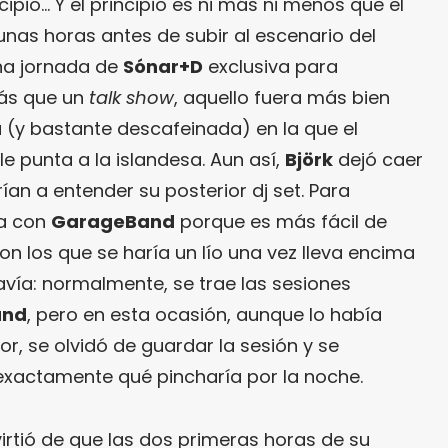
pio… Y el principio es ni más ni menos que el
unas horas antes de subir al escenario del
a jornada de
Sónar+D
exclusiva para
más que un
talk show
, aquello fuera más bien
a (y bastante descafeinada) en la que el
e punta a la islandesa. Aun así,
Björk
dejó caer
an a entender su posterior dj set. Para
ha con
GarageBand
porque es más fácil de
n los que se haría un lío una vez lleva encima
vía: normalmente, se trae las sesiones
and
, pero en esta ocasión, aunque lo había
or, se olvidó de guardar la sesión y se
exactamente qué pincharía por la noche.
irtió de que las dos primeras horas de su