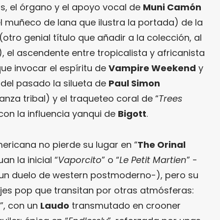
s, el órgano y el apoyo vocal de
Muni Camón
 muñeco de lana que ilustra la portada) de la
 (otro genial título que añadir a la colección, al
), el ascendente entre tropicalista y africanista
ue invocar el espíritu de
Vampire Weekend
y
 del pasado la silueta de
Paul Simon
za tribal) y el traqueteo coral de “
Trees
con la influencia yanqui de
Bigott
.
ericana no pierde su lugar en “
The Orinal
n la inicial “
Vaporcito
” o “
Le Petit Martien
” -
 un duelo de western postmoderno-), pero su
es pop que transitan por otras atmósferas:
”, con un
Laudo
transmutado en crooner