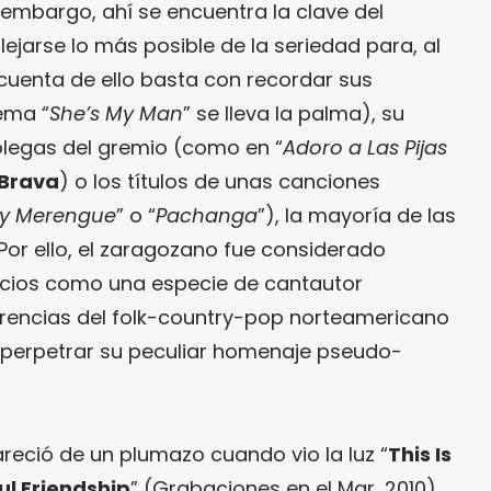
n embargo, ahí se encuentra la clave del
alejarse lo más posible de la seriedad para, al
e cuenta de ello basta con recordar sus
tema “
She’s My Man
” se lleva la palma), su
colegas del gremio (como en “
Adoro a Las Pijas
 Brava
) o los títulos de unas canciones
ky Merengue
” o “
Pachanga
”), la mayoría de las
Por ello, el zaragozano fue considerado
icios como una especie de cantautor
encias del folk-country-pop norteamericano
 y perpetrar su peculiar homenaje pseudo-
reció de un plumazo cuando vio la luz “
This Is
ul Friendship
” (Grabaciones en el Mar, 2010),