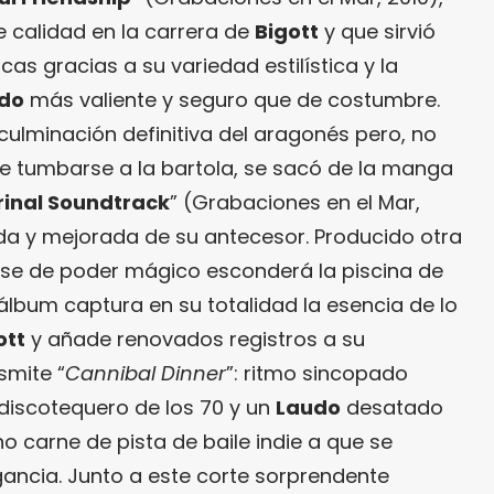
e calidad en la carrera de
Bigott
y que sirvió
s gracias a su variedad estilística y la
udo
más valiente y seguro que de costumbre.
culminación definitiva del aragonés pero, no
de tumbarse a la bartola, se sacó de la manga
rinal Soundtrack
” (Grabaciones en el Mar,
ada y mejorada de su antecesor. Producido otra
se de poder mágico esconderá la piscina de
álbum captura en su totalidad la esencia de lo
ott
y añade renovados registros a su
smite “
Cannibal Dinner
”: ritmo sincopado
t discotequero de los 70 y un
Laudo
desatado
no carne de pista de baile indie a que se
ancia. Junto a este corte sorprendente