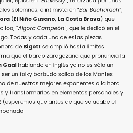
iler; épica en “
Endlessly
”, reforzada por unas
ales solemnes; e intimista en “
Bar Bacharach
”,
gora
(
El Niño Gusano
,
La Costa Brava
) que
 loa, “
Algora Campeón
”, que le dedicó en el
o. Todas y cada una de estas piezas
sonora de
Bigott
se amplió hasta límites
irma que el bardo zaragozano que pronuncia la
n Gaal
hablando en inglés ya no es sólo un
 ser un folky barbudo salido de los Montes
uno de nuestros mejores exponentes a la hora
eos y transformarlos en elementos personales y
12 (esperemos que antes de que se acabe el
ampanada.