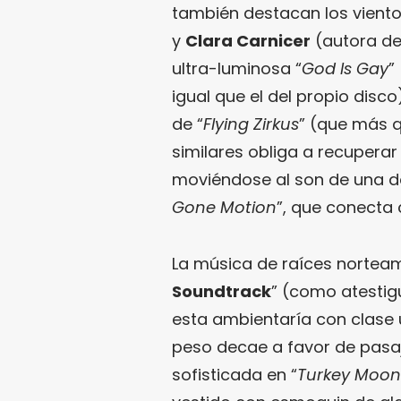
también destacan los viento
y
Clara Carnicer
(autora del
ultra-luminosa “
God Is Gay
”
igual que el del propio disco
de “
Flying Zirkus
” (que más q
similares obliga a recuperar
moviéndose al son de una dan
Gone Motion
”, que conecta 
La música de raíces norteam
Soundtrack
” (como atestigua
esta ambientaría con clase
peso decae a favor de pasaj
sofisticada en “
Turkey Moon