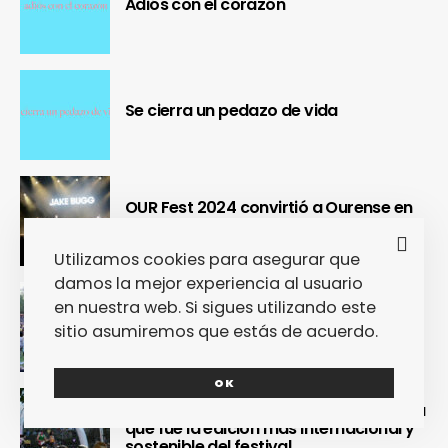
Adiós con el corazón
Se cierra un pedazo de vida
OUR Fest 2024 convirtió a Ourense en
la capital del Cool Britannia
Utilizamos cookies para asegurar que
damos la mejor experiencia al usuario
Nuestra crónica confirma que Paredes
en nuestra web. Si sigues utilizando este
de Coura 2024 no fue un festival, sino
sitio asumiremos que estás de acuerdo.
un Couraíso
OK
Nuestra crónica del Sinsal 2024 prueba
que fue la edición más internacional y
sostenible del festival