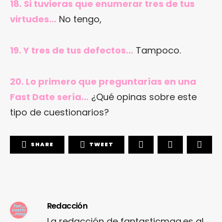
18. Si tuvieras que enumerar tres de tus
virtudes…
No tengo,
19. Y tres de tus defectos…
Tampoco.
20. Lo primero que preguntarías en una
Fast Date sería…
¿Qué opinas sobre este
tipo de cuestionarios?
SHARE
TWEET
Redacción
La redacción de fantasticmag.es al