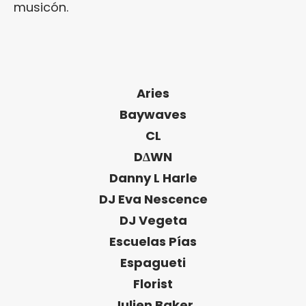
musicón.
Aries
Baywaves
CL
D∆WN
Danny L Harle
DJ Eva Nescence
DJ Vegeta
Escuelas Pías
Espagueti
Florist
Julien Baker