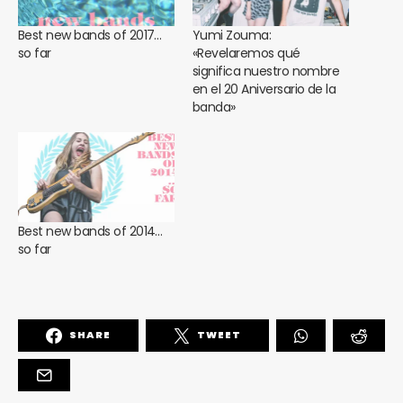
Best new bands of 2017…
Yumi Zouma:
so far
«Revelaremos qué
significa nuestro nombre
en el 20 Aniversario de la
banda»
Best new bands of 2014…
so far
SHARE
TWEET