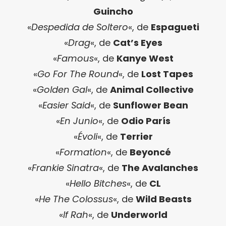
Guincho
«
Despedida de Soltero
«, de
Espagueti
«
Drag
«, de
Cat’s Eyes
«
Famous
«, de
Kanye West
«
Go For The Round
«, de
Lost Tapes
«
Golden Gal
«, de
Animal Collective
«
Easier Said
«, de
Sunflower Bean
«
En Junio
«, de
Odio París
«
Évoli
«, de
Terrier
«
Formation
«, de
Beyoncé
«
Frankie Sinatra
«, de
The Avalanches
«
Hello Bitches
«, de
CL
«
He The Colossus
«, de
Wild Beasts
«
If Rah
«, de
Underworld