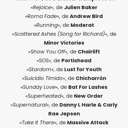
«
Rejoice
«, de
Julien Baker
«
Roma Fade
«, de
Andrew Bird
«
Running
«, de
Moderat
«
Scattered Ashes (Song for Richard)
«, de
Minor Victories
«
Show You Off
«, de
Chairlift
«
SOS
«, de
Portishead
«
Stardom
«, de
Lust for Youth
«
Suicidio Tímido
«, de
Chicharrón
«
Sunday Love
«, de
Bat For Lashes
«
Superheated
«, de
New Order
«
Supernatural
«, de
Danny L Harle & Carly
Rae Jepsen
«
Take It There
«, de
Massive Attack