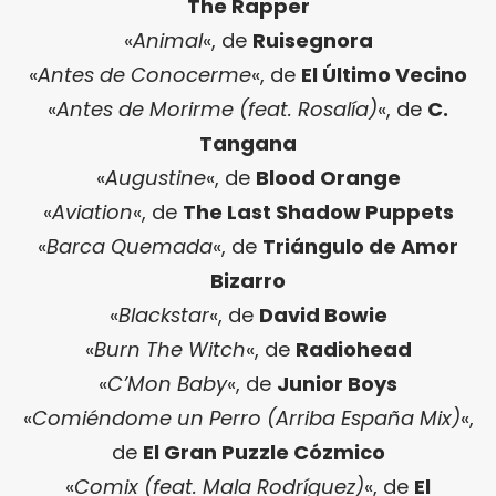
The Rapper
«
Animal
«, de
Ruisegnora
«
Antes de Conocerme
«, de
El Último Vecino
«
Antes de Morirme (feat. Rosalía)
«, de
C.
Tangana
«
Augustine
«, de
Blood Orange
«
Aviation
«, de
The Last Shadow Puppets
«
Barca Quemada
«, de
Triángulo de Amor
Bizarro
«
Blackstar
«, de
David Bowie
«
Burn The Witch
«, de
Radiohead
«
C’Mon Baby
«, de
Junior Boys
«
Comiéndome un Perro (Arriba España Mix)
«,
de
El Gran Puzzle Cózmico
«
Comix (feat. Mala Rodríguez)
«, de
El