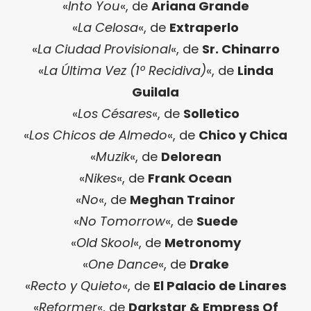
«
Into You
«, de
Ariana Grande
«
La Celosa
«, de
Extraperlo
«
La Ciudad Provisional
«, de
Sr. Chinarro
«
La Última Vez (1º Recidiva)
«, de
Linda
Guilala
«
Los Césares
«, de
Solletico
«
Los Chicos de Almedo
«, de
Chico y Chica
«
Muzik
«, de
Delorean
«
Nikes
«, de
Frank Ocean
«
No
«, de
Meghan Trainor
«
No Tomorrow
«, de
Suede
«
Old Skool
«, de
Metronomy
«
One Dance
«, de
Drake
«
Recto y Quieto
«, de
El Palacio de Linares
«
Reformer
«, de
Darkstar & Empress Of