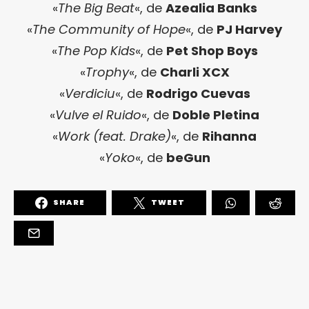
«
The Big Beat
«, de
Azealia Banks
«
The Community of Hope
«, de
PJ Harvey
«
The Pop Kids
«, de
Pet Shop Boys
«
Trophy
«, de
Charli XCX
«
Verdiciu
«, de
Rodrigo Cuevas
«
Vulve el Ruido
«, de
Doble Pletina
«
Work (feat. Drake)
«, de
Rihanna
«
Yoko
«, de
beGun
SHARE
TWEET