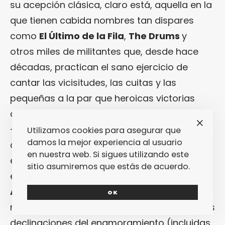
su acepción clásica, claro está, aquella en la
que tienen cabida nombres tan dispares
como
El Último de la Fila
,
The Drums
y
otros miles de militantes que, desde hace
décadas, practican el sano ejercicio de
cantar las vicisitudes, las cuitas y las
pequeñas a la par que heroicas victorias
amorosas cuando todo está en contra. Una
-a veces ardua- tarea que han llevado a
Utilizamos cookies para asegurar que
damos la mejor experiencia al usuario
cabo los remozados
El Palacio de Linares
en nuestra web. Si sigues utilizando este
en su nuevo disco, su primer largo oficial, de
sitio asumiremos que estás de acuerdo.
explícito y elocuente título:
“
Ataque de
Amor
”
(Pretty Olivia, 2016), un sintetizado
OK
reflejo del completo muestrario de diferentes
declinaciones del enamoramiento (incluidas